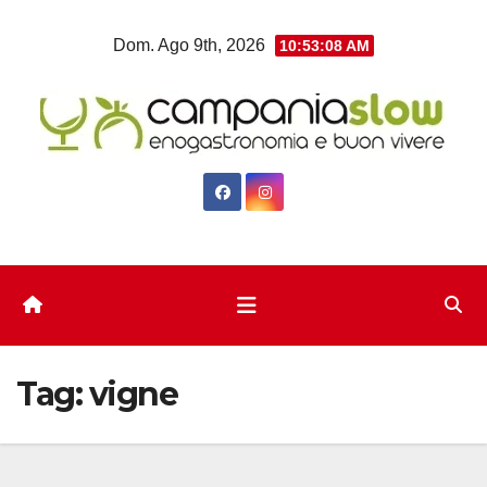
Salta
Dom. Ago 9th, 2026
10:53:10 AM
al
contenuto
Tag:
vigne