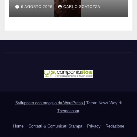
è nato a Caivano
6 AGOSTO 2026
CARLO SCATOZZA
Sviluppato con orgoglio da WordPress
|
Tema: News Way di
Themeansar
.
Home
Contatti & Comunicati Stampa
Privacy
Redazione