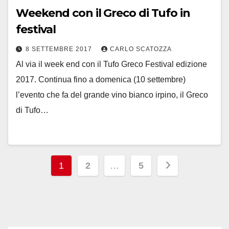
Weekend con il Greco di Tufo in
festival
8 SETTEMBRE 2017
CARLO SCATOZZA
Al via il week end con il Tufo Greco Festival edizione
2017. Continua fino a domenica (10 settembre)
l’evento che fa del grande vino bianco irpino, il Greco
di Tufo…
Paginazione
1
2
…
5
degli
articoli