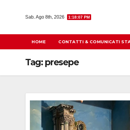
Salta
al
Sab. Ago 8th, 2026
1:18:08 PM
contenuto
HOME
CONTATTI & COMUNICATI ST
Tag:
presepe