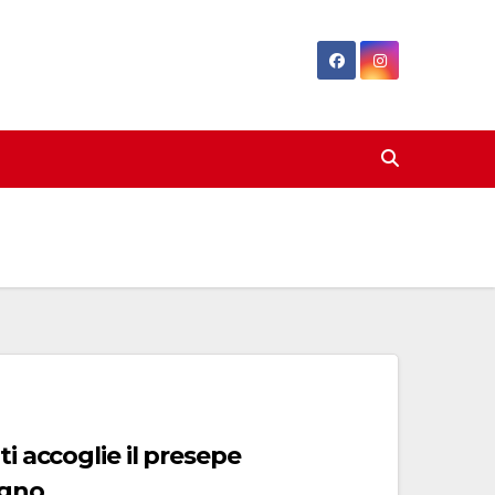
ti accoglie il presepe
igno