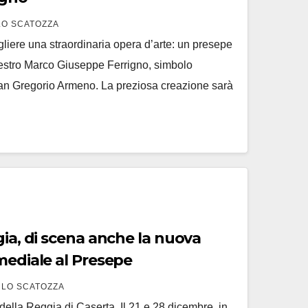
O SCATOZZA
gliere una straordinaria opera d’arte: un presepe
estro Marco Giuseppe Ferrigno, simbolo
 San Gregorio Armeno. La preziosa creazione sarà
gia, di scena anche la nuova
mediale al Presepe
LO SCATOZZA
ì della Reggia di Caserta. Il 21 e 28 dicembre, in