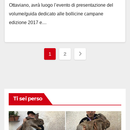
Ottaviano, avrà luogo l’evento di presentazione del
volume/guida dedicato alle bollicine campane
edizione 2017 e…
Paginazione
1
2
degli
articoli
Ti sei perso