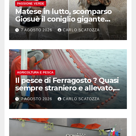
PASSIONE VERDE
Matese in lutto, scomparso
Giosuè il coniglio gigante
pluripremiato
7 AGOSTO 2026
CARLO SCATOZZA
AGRICOLTURA E PESCA
Il pesce di Ferragosto ? Quasi
sempre straniero e allevato,
in sofferenza
7 AGOSTO 2026
CARLO SCATOZZA