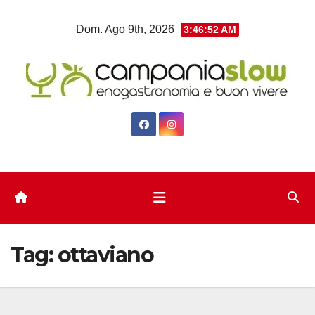
Salta
Dom. Ago 9th, 2026
3:46:53 AM
al
contenuto
Tag:
ottaviano