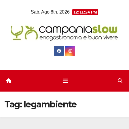
Salta
Sab. Ago 8th, 2026
12:11:25 PM
al
contenuto
Tag:
legambiente