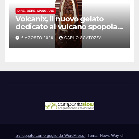
DIRE, BERE, MANGIARE
Volcanix, il nuovo gelato
dedicato al vulcano spopola,
è nato a Caivano
6 AGOSTO 2026
CARLO SCATOZZA
Sviluppato con orgoglio da WordPress
|
Tema: News Way di