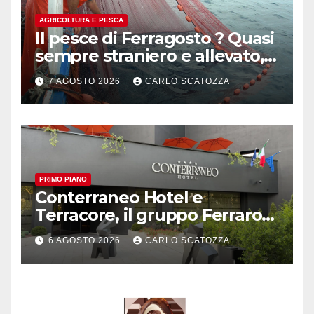
AGRICOLTURA E PESCA
Il pesce di Ferragosto ? Quasi
sempre straniero e allevato,
in sofferenza
7 AGOSTO 2026
CARLO SCATOZZA
PRIMO PIANO
Conterraneo Hotel e
Terracore, il gruppo Ferraro
amplia l’ ospitalità e il gusto
6 AGOSTO 2026
CARLO SCATOZZA
alle porte di Caserta