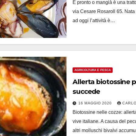
È pronto o mangià è una tratto
via Cesare Rosaroll 65. Nata 
ad oggi l’attività è…
AGRICOLTURA E PESCA
Allerta biotossine per Cozze vive italiane, ec
succede
16 MAGGIO 2020
CARLO
Biotossine nelle cozze: alle
vive italiane. A causa del pec
altri molluschi bivalvi accum