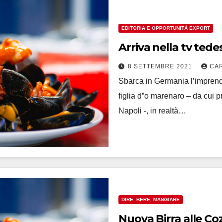
EDITORIA E OPPORTUNITÀ EXPORT
Arriva nella tv ted
8 SETTEMBRE 2021
CA
Sbarca in Germania l’imprendi
figlia d”o marenaro – da cui p
Napoli -, in realtà…
DIRE, BERE, MANGIARE
Nuova Birra alle Cozze con la Zuppa del Giovedì