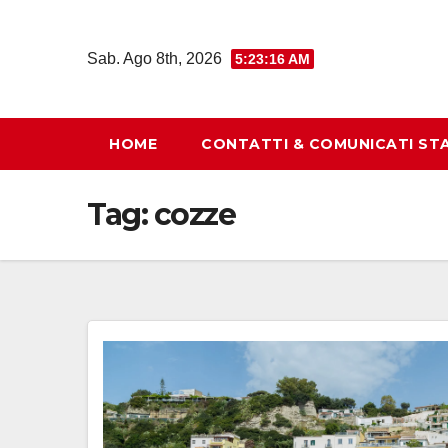
Salta
al
Sab. Ago 8th, 2026
5:23:17 AM
contenuto
HOME
CONTATTI & COMUNICATI ST
Tag:
cozze