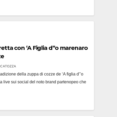
iretta con ‘A Figlia d”o marenaro
ze
SCATOZZA
radizione della zuppa di cozze de ‘A figlia d’’o
ta live sui social del noto brand partenopeo che