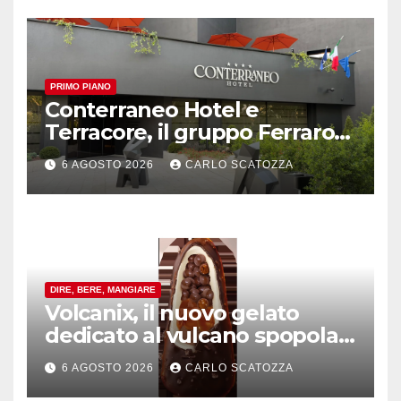
PRIMO PIANO
Conterraneo Hotel e
Terracore, il gruppo Ferraro
amplia l’ ospitalità e il gusto
6 AGOSTO 2026
CARLO SCATOZZA
alle porte di Caserta
DIRE, BERE, MANGIARE
Volcanix, il nuovo gelato
dedicato al vulcano spopola,
è nato a Caivano
6 AGOSTO 2026
CARLO SCATOZZA