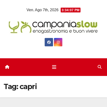
Salta
Ven. Ago 7th, 2026
3:34:09 PM
al
contenuto
Tag:
capri