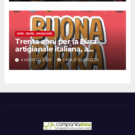
DIRE, BERE, MANGIARE
Trenta anni per la Birra
artigianale italiana, a
Pomigliano d’arco evento
4 AGOSTO 2026
CARLO SCATOZZA
celebrativo con birra speciale