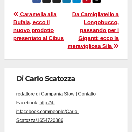
Navigazione
Caramella alla
Da Camigliatello a
Bufala, ecco il
Longobucco,
articoli
nuovo prodotto
passando per i
presentato al Cibus
Giganti: ecco la
meravigliosa Sila
Di
Carlo Scatozza
redattore di Campania Slow | Contatto
Facebook:
http://it-
it.facebook.com/people/Carlo-
Scatozza/1654720386