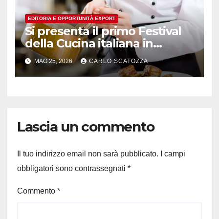
EDITORIA E OPPORTUNITÀ EXPORT
Si presenta il primo Festival
della Cucina italiana in
Svizzera
MAG 25, 2026
CARLO SCATOZZA
Lascia un commento
Il tuo indirizzo email non sarà pubblicato.
I campi
obbligatori sono contrassegnati
*
Commento
*