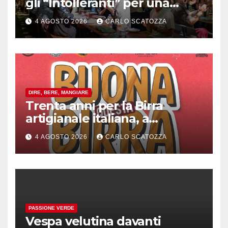
gli “Intolleranti” per una
rivoluzione sostenibile del
4 AGOSTO 2026
CARLO SCATOZZA
cibo
DIRE, BERE, MANGIARE
Trenta anni per la Birra
artigianale italiana, a
Pomigliano d’arco evento
4 AGOSTO 2026
CARLO SCATOZZA
celebrativo con birra speciale
PASSIONE VERDE
Vespa velutina davanti