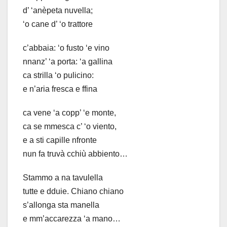
d’ ‘anèpeta nuvella;
‘o cane d’ ‘o trattore
c’abbaia: ‘o fusto ‘e vino
nnanz’ ‘a porta: ‘a gallina
ca strilla ‘o pulicino:
e n’aria fresca e ffina
ca vene ‘a copp’ ‘e monte,
ca se mmesca c’ ‘o viento,
e a sti capille nfronte
nun fa truvà cchiù abbiento…
Stammo a na tavulella
tutte e dduie. Chiano chiano
s’allonga sta manella
e mm’accarezza ‘a mano…