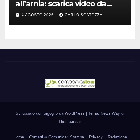
all’arnia: scarica video da
TikTok prima che il post
4 AGOSTO 2026
CARLO SCATOZZA
sparisca
Sviluppato con orgoglio da WordPress
|
Tema: News Way di
Themeansar
.
Home
Contatti & Comunicati Stampa
Privacy
Redazione