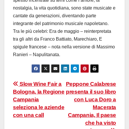
spesso incentrate su temi come l’amore, la
nostalgia, la vita quotidiana, sono state musicate e
cantate da generazioni, diventando parte
integrante del patrimonio musicale napoletano.
Tra le più celebri: Era de maggio – reinterpretata
tra gli altri da Franco Battiato, Marechiaro, E
spigule francese – nota nella versione di Massimo
Ranieri – Napulitanata.
Navigazione
Slow Wine Fair a
Peppone Calabrese
Bologna, la Regione
presenta il suo libro
articoli
Campania
con Luca Doro a
seleziona le aziende
Macerata
con una call
Campania, Il paese
che ha visto