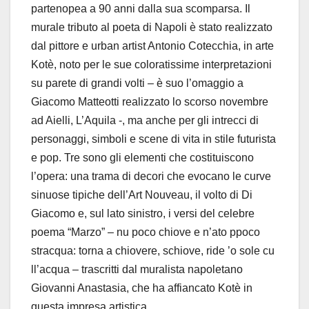
partenopea a 90 anni dalla sua scomparsa. Il
murale tributo al poeta di Napoli è stato realizzato
dal pittore e urban artist Antonio Cotecchia, in arte
Kotè, noto per le sue coloratissime interpretazioni
su parete di grandi volti – è suo l’omaggio a
Giacomo Matteotti realizzato lo scorso novembre
ad Aielli, L’Aquila -, ma anche per gli intrecci di
personaggi, simboli e scene di vita in stile futurista
e pop. Tre sono gli elementi che costituiscono
l’opera: una trama di decori che evocano le curve
sinuose tipiche dell’Art Nouveau, il volto di Di
Giacomo e, sul lato sinistro, i versi del celebre
poema “Marzo” – nu poco chiove e n’ato ppoco
stracqua: torna a chiovere, schiove, ride ’o sole cu
ll’acqua – trascritti dal muralista napoletano
Giovanni Anastasia, che ha affiancato Kotè in
questa impresa artistica.