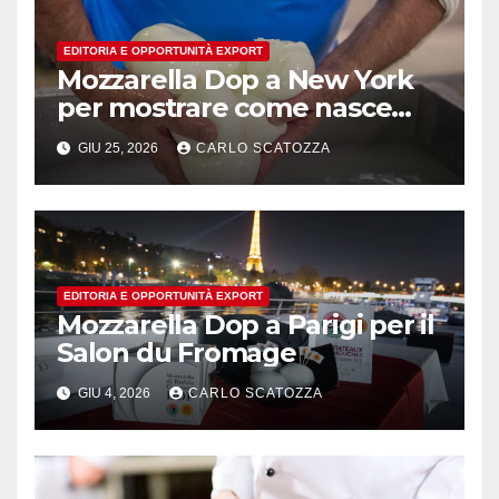
EDITORIA E OPPORTUNITÀ EXPORT
Mozzarella Dop a New York
per mostrare come nasce
l’oro bianco del sud
GIU 25, 2026
CARLO SCATOZZA
EDITORIA E OPPORTUNITÀ EXPORT
Mozzarella Dop a Parigi per il
Salon du Fromage
GIU 4, 2026
CARLO SCATOZZA