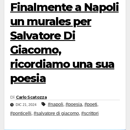
Finalmente a Napoli
un murales per
Salvatore Di
Giacomo,
ricordiamo una sua
poesia
Di
Carlo Scatozza
#napoli
,
#poesia
,
#poeti
,
DIC 21, 2024
#ponticelli
,
#salvatore di giacomo
,
#scrittori