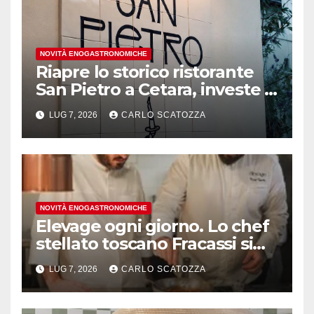
NOVITÀ ENOGASTRONOMICHE
Riapre lo storico ristorante
San Pietro a Cetara, investe il
gruppo Armatore
LUG 7, 2026
CARLO SCATOZZA
NOVITÀ ENOGASTRONOMICHE
Elevage ogni giorno. Lo chef
stellato toscano Fracassi si
trasferisce a Trentola
LUG 7, 2026
CARLO SCATOZZA
Ducenta