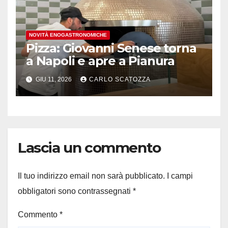
NOVITÀ ENOGASTRONOMICHE
Pizza: Giovanni Senese torna
a Napoli e apre a Pianura
GIU 11, 2026
CARLO SCATOZZA
Lascia un commento
Il tuo indirizzo email non sarà pubblicato.
I campi
obbligatori sono contrassegnati
*
Commento
*