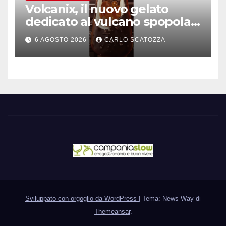
Volcanix, il nuovo gelato
dedicato al vulcano spopola,
è nato a Caivano
6 AGOSTO 2026
CARLO SCATOZZA
Sviluppato con orgoglio da WordPress
|
Tema: News Way di
Themeansar
.