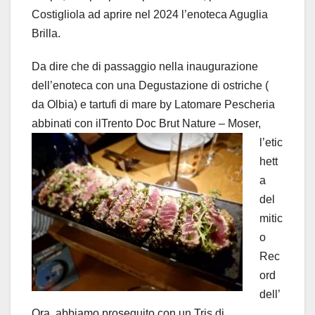
Costigliola ad aprire nel 2024 l’enoteca Aguglia
Brilla.
Da dire che di passaggio nella inaugurazione
dell’enoteca con una
Degustazione di ostriche (
da Olbia) e tartufi di mare by Latomare Pescheria
abbinati con
ilTrento Doc Brut Nature – Moser,
l’etic
hett
a
del
mitic
o
Rec
ord
dell’
Ora, abbiamo proseguito con un Tris di