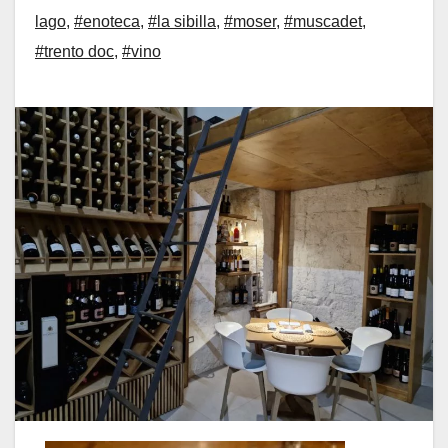
lago
,
#enoteca
,
#la sibilla
,
#moser
,
#muscadet
,
#trento doc
,
#vino