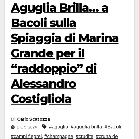
Aguglia Brilla… a
Bacoli sulla
Spiaggia di Marina
Grande per il
“raddoppio” di
Alessandro
Costigliola
Di
Carlo Scatozza
#aguglia
,
#aguglia brilla
,
#Bacoli
,
DIC 5, 2024
#campi flegrei
,
#champagne
,
#cruditè
,
#cruna de