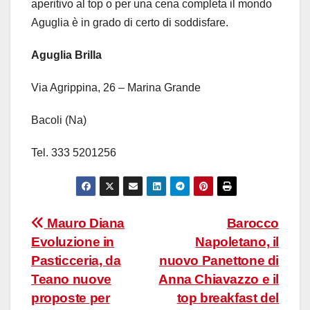
aperitivo al top o per una cena completa il mondo
Aguglia è in grado di certo di soddisfare.
Aguglia Brilla
Via Agrippina, 26 – Marina Grande
Bacoli (Na)
Tel. 333 5201256
Navigazione
Mauro Diana
Barocco
Evoluzione in
Napoletano, il
articoli
Pasticceria, da
nuovo Panettone di
Teano nuove
Anna Chiavazzo e il
proposte per
top breakfast del