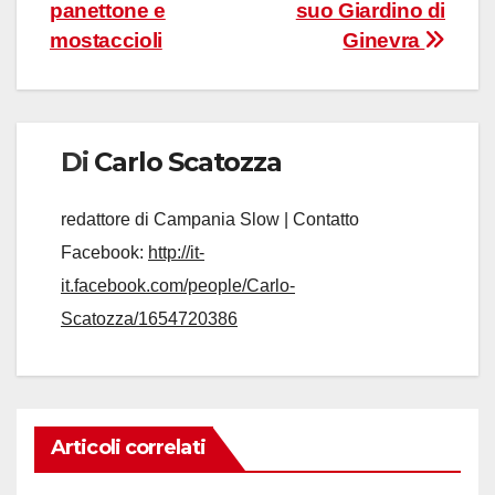
panettone e
suo Giardino di
mostaccioli
Ginevra
Di
Carlo Scatozza
redattore di Campania Slow | Contatto
Facebook:
http://it-
it.facebook.com/people/Carlo-
Scatozza/1654720386
Articoli correlati