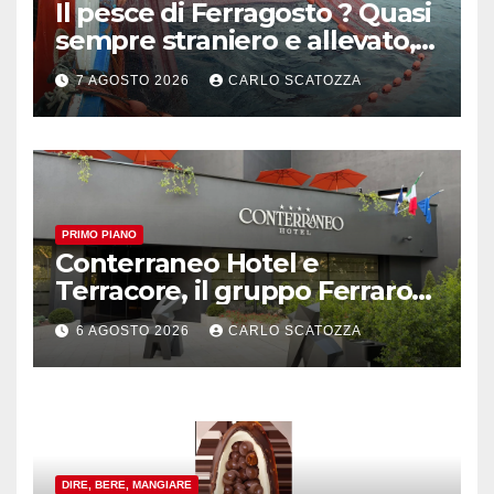
Il pesce di Ferragosto ? Quasi
sempre straniero e allevato,
in sofferenza
7 AGOSTO 2026
CARLO SCATOZZA
PRIMO PIANO
Conterraneo Hotel e
Terracore, il gruppo Ferraro
amplia l’ ospitalità e il gusto
6 AGOSTO 2026
CARLO SCATOZZA
alle porte di Caserta
DIRE, BERE, MANGIARE