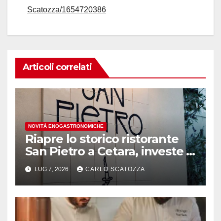
Scatozza/1654720386
Articoli correlati
NOVITÀ ENOGASTRONOMICHE
Riapre lo storico ristorante
San Pietro a Cetara, investe il
gruppo Armatore
LUG 7, 2026
CARLO SCATOZZA