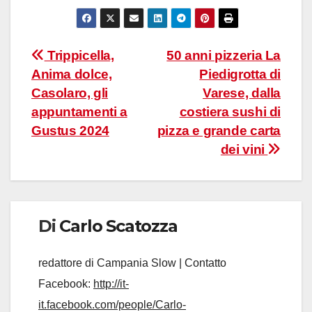
Navigazione
Trippicella,
50 anni pizzeria La
Anima dolce,
Piedigrotta di
articoli
Casolaro, gli
Varese, dalla
appuntamenti a
costiera sushi di
Gustus 2024
pizza e grande carta
dei vini
Di
Carlo Scatozza
redattore di Campania Slow | Contatto
Facebook:
http://it-
it.facebook.com/people/Carlo-