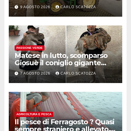
follia del mondo agricolo
9 AGOSTO 2026
CARLO SCATOZZA
contro le ( tentate ) politiche
green della UE
PASSIONE VERDE
Matese in lutto, scomparso
Giosuè il coniglio gigante
pluripremiato
7 AGOSTO 2026
CARLO SCATOZZA
AGRICOLTURA E PESCA
Il pesce di Ferragosto ? Quasi
sempre straniero e allevato,