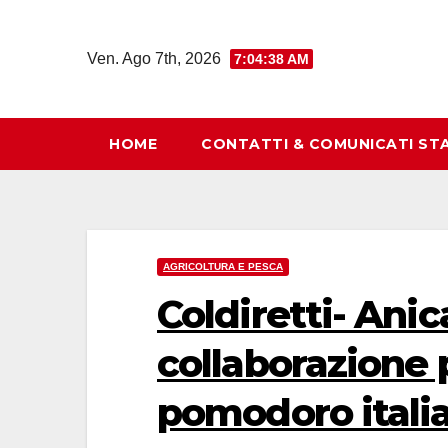
Salta
al
Ven. Ago 7th, 2026
7:04:39 AM
contenuto
HOME
CONTATTI & COMUNICATI ST
AGRICOLTURA E PESCA
Coldiretti- Ani
collaborazione p
pomodoro itali