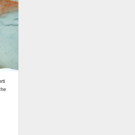
rti
che