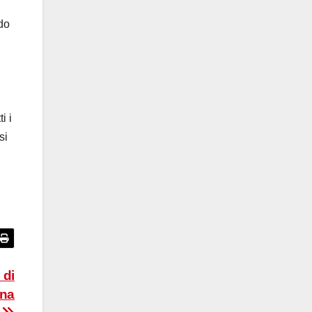
do
i i
si
 di
nna