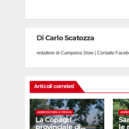
Di
Carlo Scatozza
redattore di Campania Slow | Contatto Face
Articoli correlati
AGRICOLTURA E PESCA
AGRI
La Copagri
Sa
provinciale di
le 