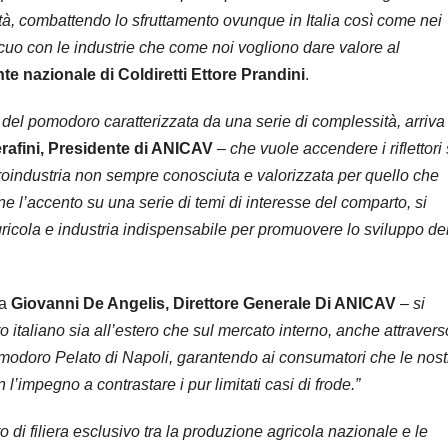
ocità, combattendo lo sfruttamento ovunque in Italia così come nei
icuo con le industrie che come noi vogliono dare valore al
nte nazionale di Coldiretti Ettore Prandini
.
 del pomodoro caratterizzata da una serie di complessità, arriva
rafini, Presidente di ANICAV
–
che vuole accendere i riflettori
’agroindustria non sempre conosciuta e valorizzata per quello che
 l’accento su una serie di temi di interesse del comparto, si
gricola e industria indispensabile per promuovere lo sviluppo de
ma
Giovanni De Angelis, Direttore Generale Di ANICAV
–
si
 italiano sia all’estero che sul mercato interno, anche attraverso
modoro Pelato di Napoli, garantendo ai consumatori che le nost
l’impegno a contrastare i pur limitati casi di frode.”
di filiera esclusivo tra la produzione agricola nazionale e le