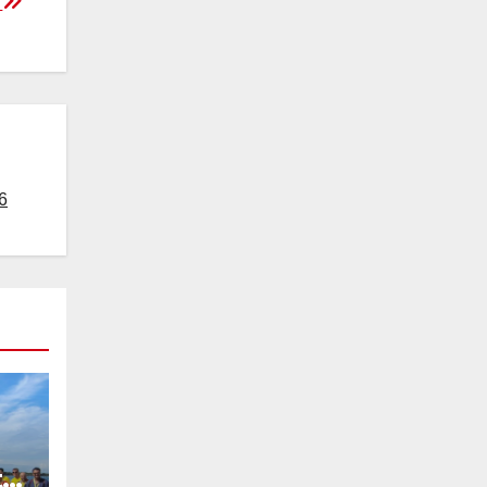
a
6
ti