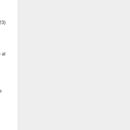
23)
 al
e