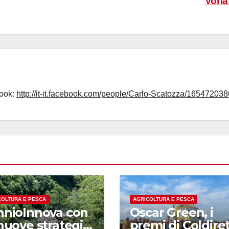
Vori
book:
http://it-it.facebook.com/people/Carlo-Scatozza/165472038
COLTURA E PESCA
AGRICOLTURA E PESCA
nnioInnova con
Oscar Green, i
nuove strategie
premi di Coldiret