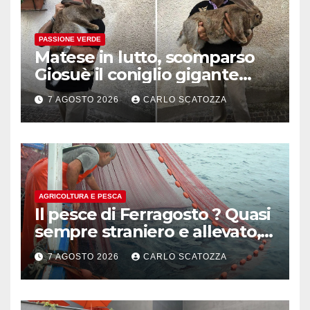
PASSIONE VERDE
Matese in lutto, scomparso
Giosuè il coniglio gigante
pluripremiato
7 AGOSTO 2026
CARLO SCATOZZA
AGRICOLTURA E PESCA
Il pesce di Ferragosto ? Quasi
sempre straniero e allevato,
in sofferenza
7 AGOSTO 2026
CARLO SCATOZZA