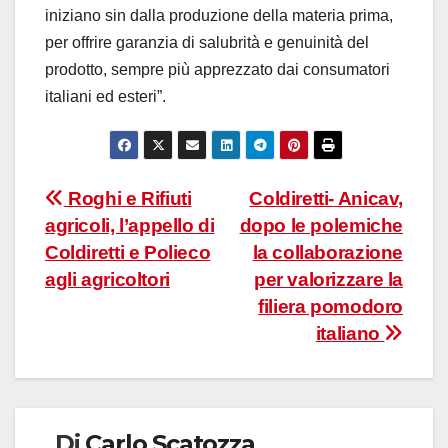
iniziano sin dalla produzione della materia prima,
per offrire garanzia di salubrità e genuinità del
prodotto, sempre più apprezzato dai consumatori
italiani ed esteri”.
Navigazione
Roghi e Rifiuti
Coldiretti- Anicav,
agricoli, l’appello di
dopo le polemiche
articoli
Coldiretti e Polieco
la collaborazione
agli agricoltori
per valorizzare la
filiera pomodoro
italiano
Di
Carlo Scatozza