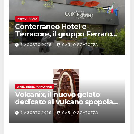
PRIMO PIANO
Conterraneo Hotel e
Terracore, il gruppo Ferraro
amplia l’ ospitalità e il gusto
6 AGOSTO 2026
CARLO SCATOZZA
alle porte di Caserta
DIRE, BERE, MANGIARE
Volcanix, il nuovo gelato
dedicato al vulcano spopola,
è nato a Caivano
6 AGOSTO 2026
CARLO SCATOZZA