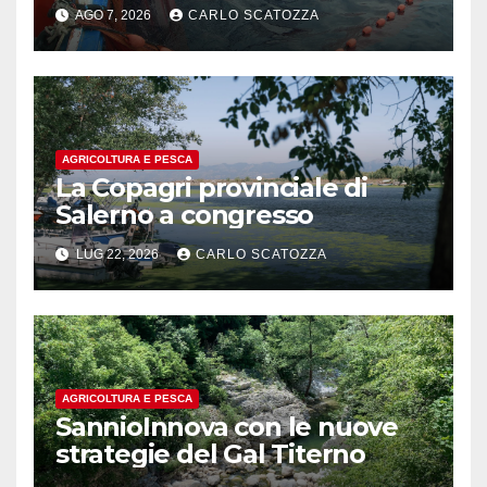
in sofferenza
AGO 7, 2026
CARLO SCATOZZA
AGRICOLTURA E PESCA
La Copagri provinciale di
Salerno a congresso
LUG 22, 2026
CARLO SCATOZZA
AGRICOLTURA E PESCA
SannioInnova con le nuove
strategie del Gal Titerno