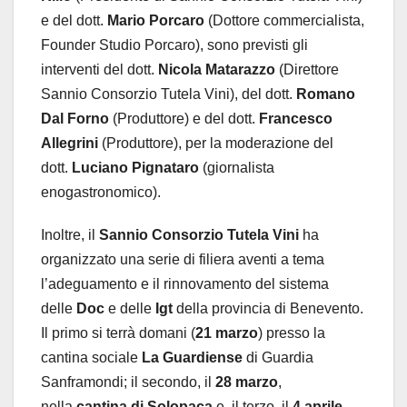
e del dott.
Mario Porcaro
(Dottore commercialista,
Founder Studio Porcaro), sono previsti gli
interventi del dott.
Nicola Matarazzo
(Direttore
Sannio Consorzio Tutela Vini), del dott.
Romano
Dal Forno
(Produttore) e del dott.
Francesco
Allegrini
(Produttore), per la moderazione del
dott.
Luciano Pignataro
(giornalista
enogastronomico).
Inoltre, il
Sannio Consorzio Tutela Vini
ha
organizzato una serie di filiera aventi a tema
l’adeguamento e il rinnovamento del sistema
delle
Doc
e delle
Igt
della provincia di Benevento.
Il primo si terrà domani (
21 marzo
) presso la
cantina sociale
La Guardiense
di Guardia
Sanframondi; il secondo, il
28 marzo
,
nella
cantina di Solopaca
e, il terzo, il
4 aprile
,