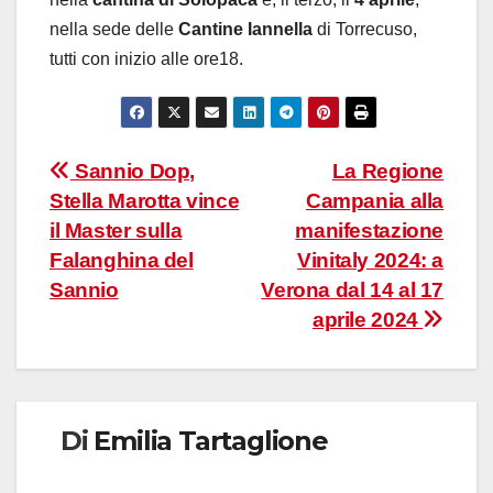
nella sede delle
Cantine Iannella
di Torrecuso,
tutti con inizio alle ore18.
Navigazione
Sannio Dop,
La Regione
Stella Marotta vince
Campania alla
articoli
il Master sulla
manifestazione
Falanghina del
Vinitaly 2024: a
Sannio
Verona dal 14 al 17
aprile 2024
Di
Emilia Tartaglione