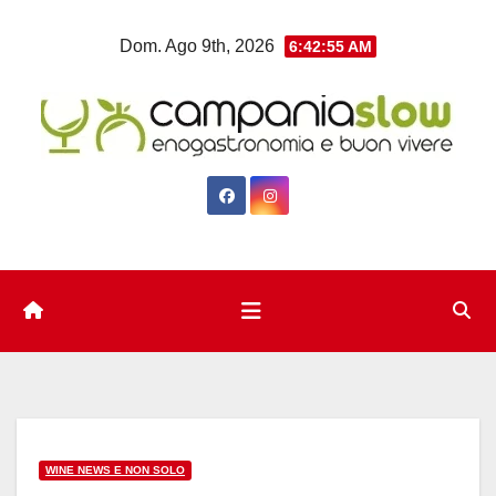
Salta
Dom. Ago 9th, 2026
6:42:56 AM
al
contenuto
WINE NEWS E NON SOLO