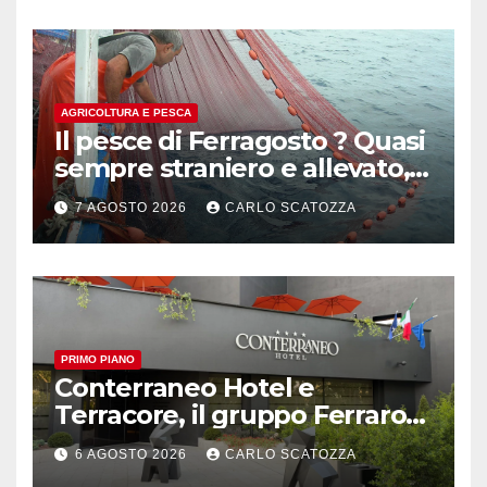
AGRICOLTURA E PESCA
Il pesce di Ferragosto ? Quasi
sempre straniero e allevato,
in sofferenza
7 AGOSTO 2026
CARLO SCATOZZA
PRIMO PIANO
Conterraneo Hotel e
Terracore, il gruppo Ferraro
amplia l’ ospitalità e il gusto
6 AGOSTO 2026
CARLO SCATOZZA
alle porte di Caserta