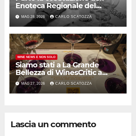
Enoteca Regionale del
Taurasi Docg, l’annuncio del
MAG 28, 2026
CARLO SCATOZZA
comune irpino
WINE NEWS E NON SOLO
Siamo stati a La Grande
Bellezza di WinesCritic a
Napoli, davvero bello e non
MAG 27, 2026
CARLO SCATOZZA
banale
Lascia un commento