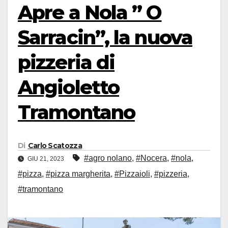
Apre a Nola ” O
Sarracin”, la nuova
pizzeria di
Angioletto
Tramontano
Di
Carlo Scatozza
#agro nolano
,
#Nocera
,
#nola
,
GIU 21, 2023
#pizza
,
#pizza margherita
,
#Pizzaioli
,
#pizzeria
,
#tramontano