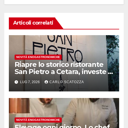
Articoli correlati
NOVITÀ ENOGASTRONOMICHE
Riapre lo storico ristorante
San Pietro a Cetara, investe il
gruppo Armatore
LUG 7, 2026
CARLO SCATOZZA
NOVITÀ ENOGASTRONOMICHE
Elevage ogni giorno. Lo chef