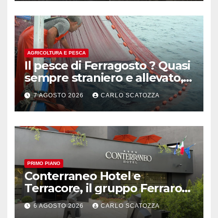
AGRICOLTURA E PESCA
Il pesce di Ferragosto ? Quasi
sempre straniero e allevato,
in sofferenza
7 AGOSTO 2026
CARLO SCATOZZA
PRIMO PIANO
Conterraneo Hotel e
Terracore, il gruppo Ferraro
amplia l’ ospitalità e il gusto
6 AGOSTO 2026
CARLO SCATOZZA
alle porte di Caserta