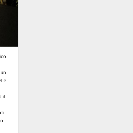
ico
 un
elle
 il
di
lo