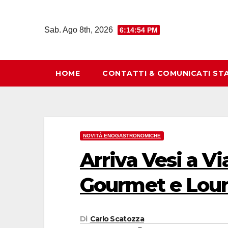
Salta
al
Sab. Ago 8th, 2026
6:14:55 PM
contenuto
HOME
CONTATTI & COMUNICATI ST
NOVITÀ ENOGASTRONOMICHE
Arriva Vesi a V
Gourmet e Lou
Di
Carlo Scatozza