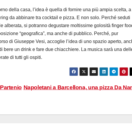
orno della casa, l’idea è quella di fornire una più ampia scelta, a
ring da abbinare tra cocktail e pizza. E non solo. Perché seduti
e alberata, si potranno degustare moltissime golosità finger foo
posizione “geografica”, ma anche di pubblico. Perché, pur
corso di Giuseppe Vesi, accoglie l’idea di uno spazio aperto, an
di bere un drink e fare due chiacchiere. La musica sarà una dell
 di tutti gli ospiti.
Partenio
Napoletani a Barcellona, una pizza Da Na