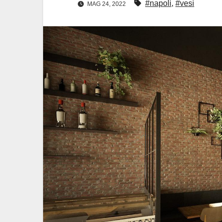
#napoli
,
#vesi
MAG 24, 2022