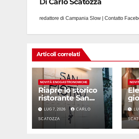
Di
Carlo Scatozza
redattore di Campania Slow | Contatto Face
Articoli correlati
NOVITÀ ENOGASTRONOMICHE
NOVI
Riapre lo storico
El
ristorante San
gio
Pietro a Cetara,
ste
LUG 7, 2026
CARLO
LU
investe il gruppo
Fra
Armatore
SCATOZZA
tra
SCAT
Tr