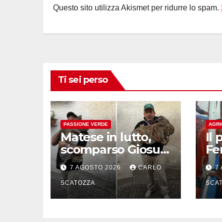
Questo sito utilizza Akismet per ridurre lo spam.
Ti sei perso
PASSIONE VERDE
AGRI
Matese in lutto,
Il 
scomparso Giosuè
Fe
il coniglio gigante
se
7 AGOSTO 2026
CARLO
7
pluripremiato
all
SCATOZZA
so
SCA