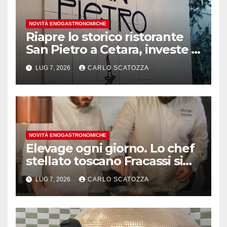
NOVITÀ ENOGASTRONOMICHE
Riapre lo storico ristorante
San Pietro a Cetara, investe il
gruppo Armatore
LUG 7, 2026
CARLO SCATOZZA
NOVITÀ ENOGASTRONOMICHE
Elevage ogni giorno. Lo chef
stellato toscano Fracassi si
trasferisce a Trentola
LUG 7, 2026
CARLO SCATOZZA
Ducenta