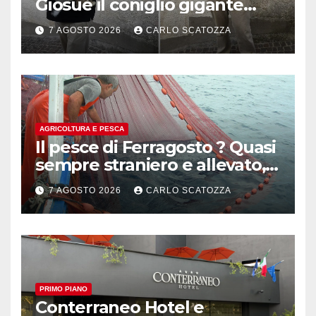
Giosuè il coniglio gigante
pluripremiato
7 AGOSTO 2026
CARLO SCATOZZA
AGRICOLTURA E PESCA
Il pesce di Ferragosto ? Quasi
sempre straniero e allevato,
in sofferenza
7 AGOSTO 2026
CARLO SCATOZZA
PRIMO PIANO
Conterraneo Hotel e