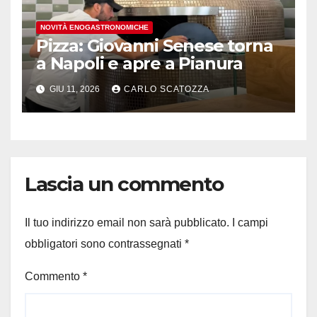
NOVITÀ ENOGASTRONOMICHE
Pizza: Giovanni Senese torna
a Napoli e apre a Pianura
GIU 11, 2026
CARLO SCATOZZA
Lascia un commento
Il tuo indirizzo email non sarà pubblicato.
I campi
obbligatori sono contrassegnati
*
Commento
*