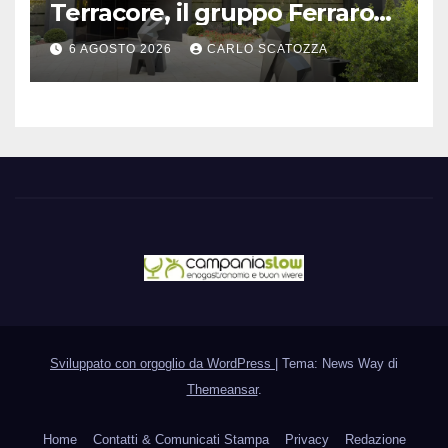
Terracore, il gruppo Ferraro
amplia l’ ospitalità e il gusto
6 AGOSTO 2026
CARLO SCATOZZA
alle porte di Caserta
Sviluppato con orgoglio da WordPress
|
Tema: News Way di
Themeansar
.
Home
Contatti & Comunicati Stampa
Privacy
Redazione