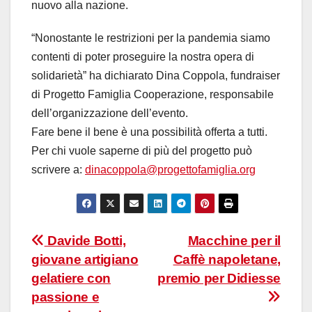
nuovo alla nazione.
“Nonostante le restrizioni per la pandemia siamo
contenti di poter proseguire la nostra opera di
solidarietà” ha dichiarato Dina Coppola, fundraiser
di Progetto Famiglia Cooperazione, responsabile
dell’organizzazione dell’evento.
Fare bene il bene è una possibilità offerta a tutti.
Per chi vuole saperne di più del progetto può
scrivere a:
dinacoppola@progettofamiglia.o
rg
Navigazione
Davide Botti,
Macchine per il
giovane artigiano
Caffè napoletane,
articoli
gelatiere con
premio per Didiesse
passione e