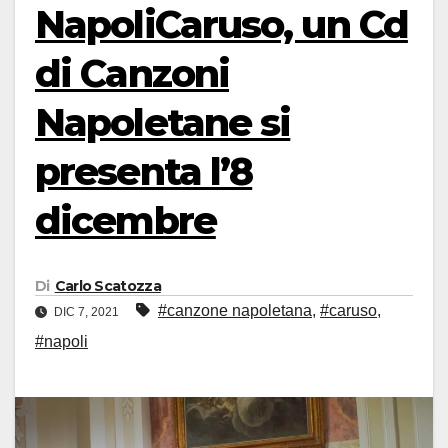
NapoliCaruso, un Cd
di Canzoni
Napoletane si
presenta l’8
dicembre
Di
Carlo Scatozza
#canzone napoletana
,
#caruso
,
DIC 7, 2021
#napoli