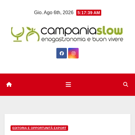
Salta
Gio. Ago 6th, 2026
5:17:40 AM
al
contenuto
EDITORIA E OPPORTUNITÀ EXPORT