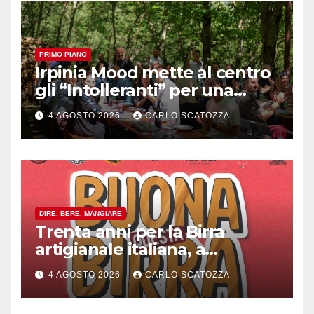
PRIMO PIANO
Irpinia Mood mette al centro
gli “Intolleranti” per una
rivoluzione sostenibile del
4 AGOSTO 2026
CARLO SCATOZZA
cibo
DIRE, BERE, MANGIARE
Trenta anni per la Birra
artigianale italiana, a
Pomigliano d’arco evento
4 AGOSTO 2026
CARLO SCATOZZA
celebrativo con birra speciale