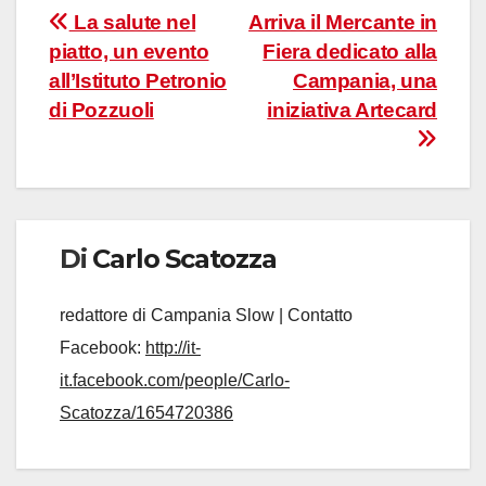
Navigazione
La salute nel
Arriva il Mercante in
piatto, un evento
Fiera dedicato alla
articoli
all’Istituto Petronio
Campania, una
di Pozzuoli
iniziativa Artecard
Di
Carlo Scatozza
redattore di Campania Slow | Contatto
Facebook:
http://it-
it.facebook.com/people/Carlo-
Scatozza/1654720386