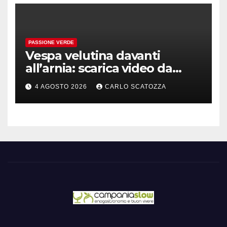
PASSIONE VERDE
Vespa velutina davanti
all’arnia: scarica video da
TikTok prima che il post
4 AGOSTO 2026
CARLO SCATOZZA
sparisca