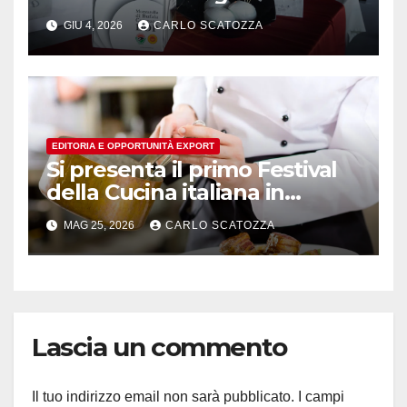
GIU 4, 2026
CARLO SCATOZZA
EDITORIA E OPPORTUNITÀ EXPORT
Si presenta il primo Festival
della Cucina italiana in
Svizzera
MAG 25, 2026
CARLO SCATOZZA
Lascia un commento
Il tuo indirizzo email non sarà pubblicato.
I campi