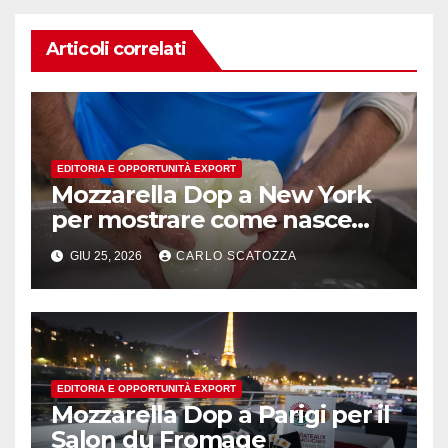
Articoli correlati
EDITORIA E OPPORTUNITÀ EXPORT
Mozzarella Dop a New York
per mostrare come nasce
l’oro bianco del sud
GIU 25, 2026
CARLO SCATOZZA
EDITORIA E OPPORTUNITÀ EXPORT
Mozzarella Dop a Parigi per il
Salon du Fromage