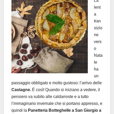
La
lent
a
tran
sizio
ne
vers
o
Nata
le
ha
un
passaggio obbligato e molto gustoso: l’arrivo delle
Castagne.
È così! Quando si iniziano a vedere, il
pensiero va subito alle caldarroste e a tutto
l’immaginario invernale che si portano appresso, e
quindi la
Panetteria Botteghelle a San Giorgio a