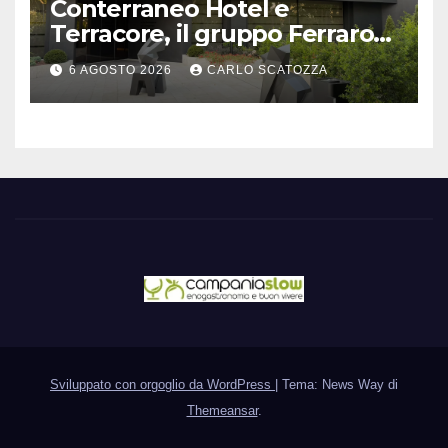
Conterraneo Hotel e
Terracore, il gruppo Ferraro
amplia l’ ospitalità e il gusto
6 AGOSTO 2026
CARLO SCATOZZA
alle porte di Caserta
Sviluppato con orgoglio da WordPress
|
Tema: News Way di
Themeansar
.