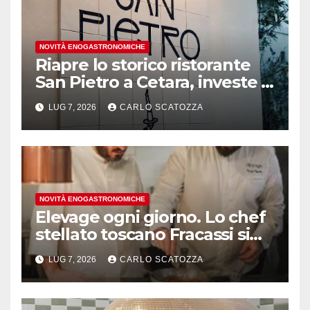
NOVITÀ ENOGASTRONOMICHE
Riapre lo storico ristorante
San Pietro a Cetara, investe il
gruppo Armatore
LUG 7, 2026
CARLO SCATOZZA
NOVITÀ ENOGASTRONOMICHE
Elevage ogni giorno. Lo chef
stellato toscano Fracassi si
trasferisce a Trentola
LUG 7, 2026
CARLO SCATOZZA
Ducenta