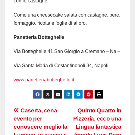
con le castagne.
Come una cheesecake salata con castagne, pere,
formaggio, ricotta e foglie di alloro.
Panetteria Botteghelle
Via Botteghelle 41 San Giorgio a Cremano – Na –
Via Santa Maria di Costantinopoli 34, Napoli
www.panetteriabotteghelle.it
Navigazione
Caserta, cena
Quinto Quarto in
evento per
Pizzeria, ecco una
articoli
conoscere meglio la
Lingua fantastica
Lumaca, in cucina e
firmata Luca Doro