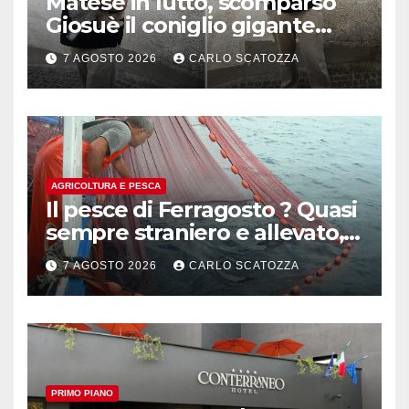
Matese in lutto, scomparso
Giosuè il coniglio gigante
pluripremiato
7 AGOSTO 2026
CARLO SCATOZZA
AGRICOLTURA E PESCA
Il pesce di Ferragosto ? Quasi
sempre straniero e allevato,
in sofferenza
7 AGOSTO 2026
CARLO SCATOZZA
PRIMO PIANO