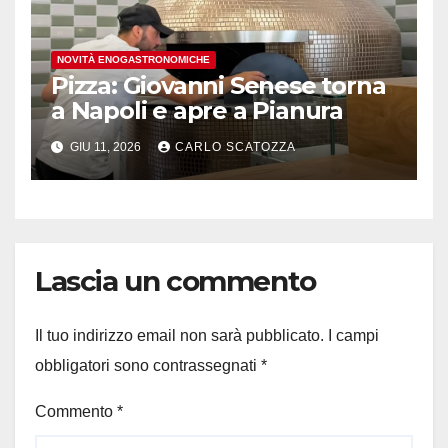
NOVITÀ ENOGASTRONOMICHE
Pizza: Giovanni Senese torna
a Napoli e apre a Pianura
GIU 11, 2026
CARLO SCATOZZA
Lascia un commento
Il tuo indirizzo email non sarà pubblicato.
I campi
obbligatori sono contrassegnati
*
Commento
*