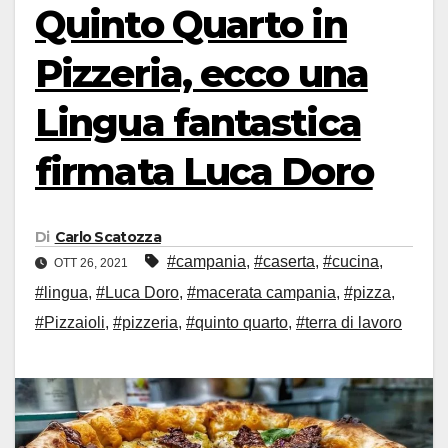
Quinto Quarto in
Pizzeria, ecco una
Lingua fantastica
firmata Luca Doro
Di
Carlo Scatozza
#campania
,
#caserta
,
#cucina
,
OTT 26, 2021
#lingua
,
#Luca Doro
,
#macerata campania
,
#pizza
,
#Pizzaioli
,
#pizzeria
,
#quinto quarto
,
#terra di lavoro