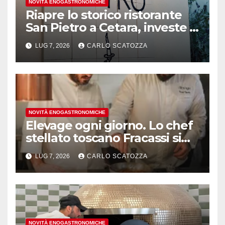
NOVITÀ ENOGASTRONOMICHE
Riapre lo storico ristorante
San Pietro a Cetara, investe il
gruppo Armatore
LUG 7, 2026
CARLO SCATOZZA
NOVITÀ ENOGASTRONOMICHE
Elevage ogni giorno. Lo chef
stellato toscano Fracassi si
trasferisce a Trentola
LUG 7, 2026
CARLO SCATOZZA
Ducenta
NOVITÀ ENOGASTRONOMICHE