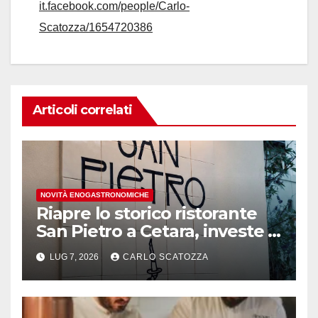
it.facebook.com/people/Carlo-
Scatozza/1654720386
Articoli correlati
NOVITÀ ENOGASTRONOMICHE
Riapre lo storico ristorante
San Pietro a Cetara, investe il
gruppo Armatore
LUG 7, 2026
CARLO SCATOZZA