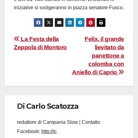
iniziative si svolgeranno in piazza senatore Fusco.
Navigazione
La Festa della
Felix, il grande
Zeppola di Montoro
lievitato da
articoli
panettone a
colomba con
Aniello di Caprio
Di
Carlo Scatozza
redattore di Campania Slow | Contatto
Facebook:
http://it-