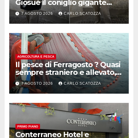
Giosuè il coniglio gigante
pluripremiato
7 AGOSTO 2026
CARLO SCATOZZA
AGRICOLTURA E PESCA
Il pesce di Ferragosto ? Quasi
sempre straniero e allevato,
in sofferenza
7 AGOSTO 2026
CARLO SCATOZZA
PRIMO PIANO
Conterraneo Hotel e