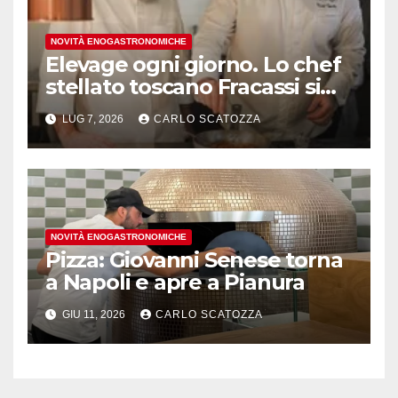
NOVITÀ ENOGASTRONOMICHE
Elevage ogni giorno. Lo chef
stellato toscano Fracassi si
trasferisce a Trentola
LUG 7, 2026
CARLO SCATOZZA
Ducenta
NOVITÀ ENOGASTRONOMICHE
Pizza: Giovanni Senese torna
a Napoli e apre a Pianura
GIU 11, 2026
CARLO SCATOZZA