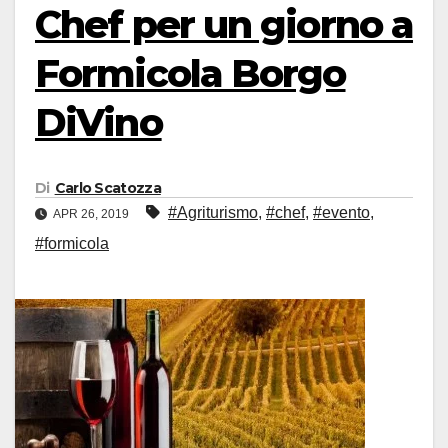
Chef per un giorno a
Formicola Borgo
DiVino
Di
Carlo Scatozza
#Agriturismo
,
#chef
,
#evento
,
APR 26, 2019
#formicola