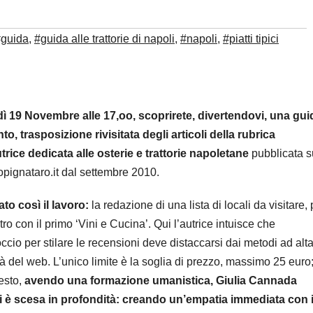
#guida
,
#guida alle trattorie di napoli
,
#napoli
,
#piatti tipici
ì 19 Novembre alle 17,oo, scoprirete, divertendovi, una gui
to, trasposizione rivisitata degli articoli della rubrica
utrice dedicata alle osterie e trattorie napoletane
pubblicata s
opignataro.it dal settembre 2010.
ato così il lavoro:
la redazione di una lista di locali da visitare, 
tro con il primo ‘Vini e Cucina’. Qui l’autrice intuisce che
occio per stilare le recensioni deve distaccarsi dai metodi ad alt
tà del web. L’unico limite è la soglia di prezzo, massimo 25 euro
resto,
avendo una formazione umanistica, Giulia Cannada
i è scesa in profondità: creando un’empatia immediata con 