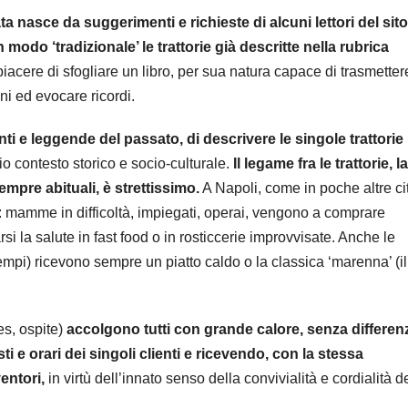
a nasce da suggerimenti e richieste di alcuni lettori del sito
modo ‘tradizionale’ le trattorie già descritte nella rubrica
iacere di sfogliare un libro, per sua natura capace di trasmetter
oni ed evocare ricordi.
i e leggende del passato, di descrivere le singole trattorie
io contesto storico e socio-culturale.
Il legame fra le trattorie, la
sempre abituali, è strettissimo.
A Napoli, come in poche altre cit
’: mamme in difficoltà, impiegati, operai, vengono a comprare
si la salute in fast food o in rosticcerie improvvisate. Anche le
tempi) ricevono sempre un piatto caldo o la classica ‘marenna’ (il
es, ospite)
accolgono tutti con grande calore, senza differen
 e orari dei singoli clienti e ricevendo, con la stessa
entori,
in virtù dell’innato senso della convivialità e cordialità d