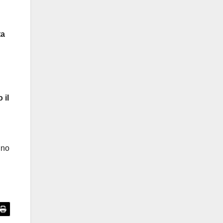
ta
 il
gno