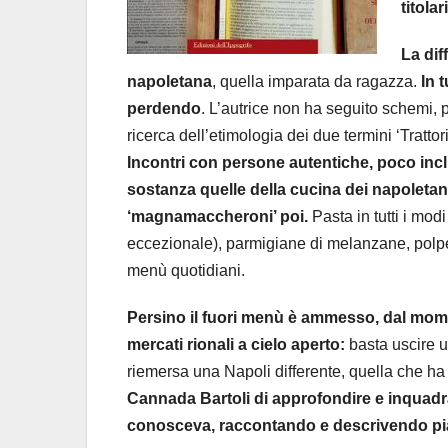
titola
La dif
napoletana
, quella imparata da ragazza.
In t
perdendo
. L’autrice non ha seguito schemi,
ricerca dell’etimologia dei due termini ‘Trattor
Incontri con persone autentiche, poco incli
sostanza quelle della cucina dei napoletan
‘magnamaccheroni’ poi.
Pasta in tutti i mo
eccezionale), parmigiane di melanzane, polpett
menù quotidiani.
Persino il fuori menù è ammesso, dal momen
mercati rionali a cielo aperto:
basta uscire un
riemersa una Napoli differente, quella che ha 
Cannada Bartoli di approfondire e inquadrare
conosceva, raccontando e descrivendo pia