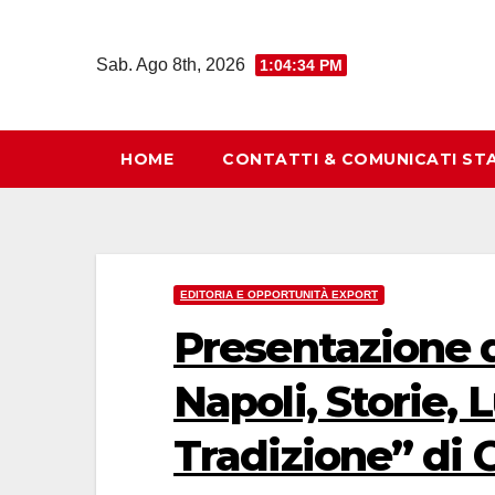
Salta
al
Sab. Ago 8th, 2026
1:04:35 PM
contenuto
HOME
CONTATTI & COMUNICATI ST
EDITORIA E OPPORTUNITÀ EXPORT
Presentazione d
Napoli, Storie, 
Tradizione” di 