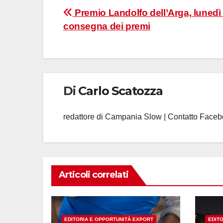
Navigazione
Premio Landolfo dell’Arga, lunedì 
consegna dei premi
articoli
Di
Carlo Scatozza
redattore di Campania Slow | Contatto Face
Articoli correlati
EDITORIA E OPPORTUNITÀ EXPORT
EDIT