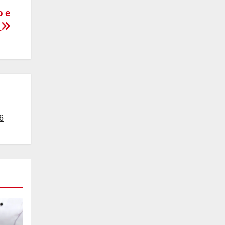
o e
i
6