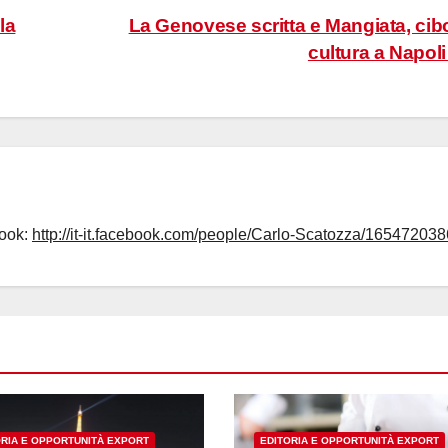
la
La Genovese scritta e Mangiata, cib
cultura a Napol
book:
http://it-it.facebook.com/people/Carlo-Scatozza/165472038
ORIA E OPPORTUNITÀ EXPORT
EDITORIA E OPPORTUNITÀ EXPORT