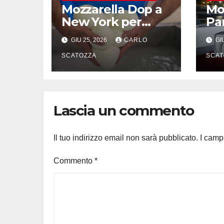
Mozzarella Dop a
Moz
New York per
Par
mostrare come
du
GIU 25, 2026
CARLO
GIU
nasce l’oro bianco
del sud
SCATOZZA
SCAT
Lascia un commento
Il tuo indirizzo email non sarà pubblicato.
I camp
Commento
*