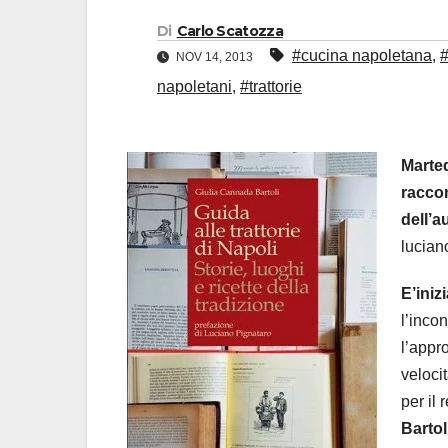
Di
Carlo Scatozza
#cucina napoletana
,
NOV 14, 2013
napoletani
,
#trattorie
Marted
raccon
dell’a
lucian
E’inizi
l’incon
l’appr
veloci
per il 
Bartol