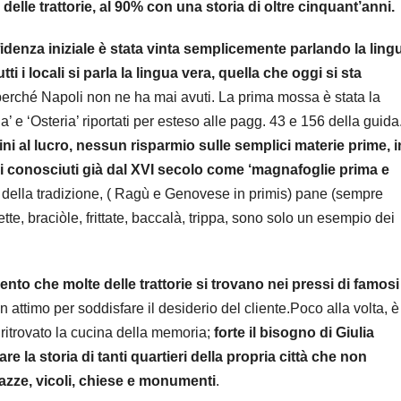
ri delle trattorie, al 90% con una storia di oltre cinquant’anni.
fidenza iniziale è stata vinta semplicemente parlando la ling
utti i locali si parla la lingua vera, quella che oggi si sta
 perché Napoli non ne ha mai avuti. La prima mossa è stata la
ia’ e ‘Osteria’ riportati per esteso alle pagg. 43 e 156 della guida
ni al lucro, nessun risparmio sulle semplici materie prime, i
i conosciuti già dal XVI secolo come ‘magnafoglie prima e
di della tradizione, ( Ragù e Genovese in primis) pane (sempre
e, braciòle, frittate, baccalà, trippa, sono solo un esempio dei
to che molte delle trattorie si trovano nei pressi di famosi
 attimo per soddisfare il desiderio del cliente.Poco alla volta, è
ritrovato la cucina della memoria;
forte il bisogno di Giulia
 la storia di tanti quartieri della propria città che non
zze, vicoli, chiese e monumenti
.