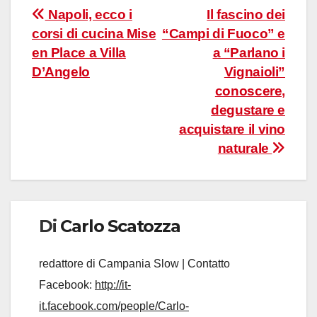
Navigazione
Napoli, ecco i
Il fascino dei
corsi di cucina Mise
“Campi di Fuoco” e
articoli
en Place a Villa
a “Parlano i
D’Angelo
Vignaioli”
conoscere,
degustare e
acquistare il vino
naturale
Di
Carlo Scatozza
redattore di Campania Slow | Contatto
Facebook:
http://it-
it.facebook.com/people/Carlo-