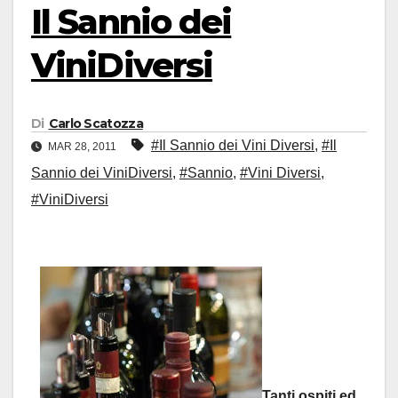
Il Sannio dei
ViniDiversi
Di
Carlo Scatozza
#Il Sannio dei Vini Diversi
,
#Il
MAR 28, 2011
Sannio dei ViniDiversi
,
#Sannio
,
#Vini Diversi
,
#ViniDiversi
Tanti ospiti ed