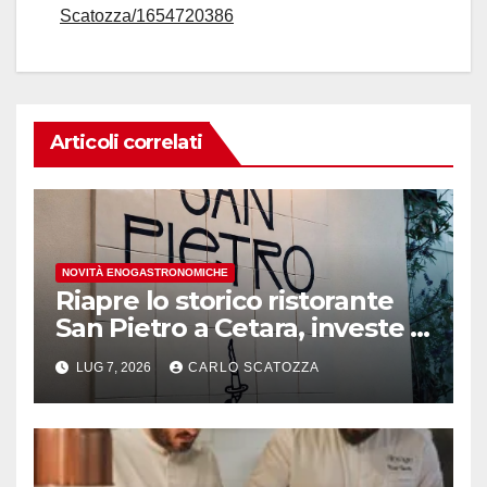
Scatozza/1654720386
Articoli correlati
NOVITÀ ENOGASTRONOMICHE
Riapre lo storico ristorante
San Pietro a Cetara, investe il
gruppo Armatore
LUG 7, 2026
CARLO SCATOZZA