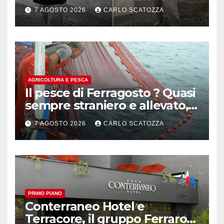
pluripremiato
7 AGOSTO 2026
CARLO SCATOZZA
AGRICOLTURA E PESCA
Il pesce di Ferragosto ? Quasi
sempre straniero e allevato,
in sofferenza
7 AGOSTO 2026
CARLO SCATOZZA
PRIMO PIANO
Conterraneo Hotel e
Terracore, il gruppo Ferraro