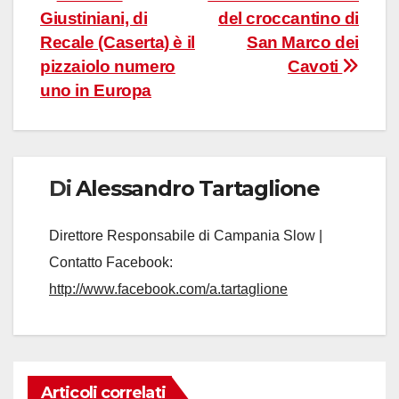
Navigazione
Giustiniani, di
del croccantino di
articoli
Recale (Caserta) è il
San Marco dei
pizzaiolo numero
Cavoti
uno in Europa
Di
Alessandro Tartaglione
Direttore Responsabile di Campania Slow |
Contatto Facebook:
http://www.facebook.com/a.tartaglione
Articoli correlati