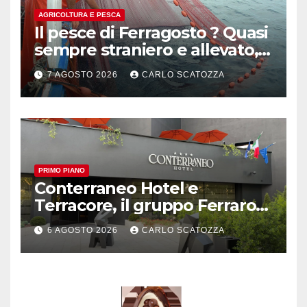
AGRICOLTURA E PESCA
Il pesce di Ferragosto ? Quasi
sempre straniero e allevato,
in sofferenza
7 AGOSTO 2026
CARLO SCATOZZA
PRIMO PIANO
Conterraneo Hotel e
Terracore, il gruppo Ferraro
amplia l’ ospitalità e il gusto
6 AGOSTO 2026
CARLO SCATOZZA
alle porte di Caserta