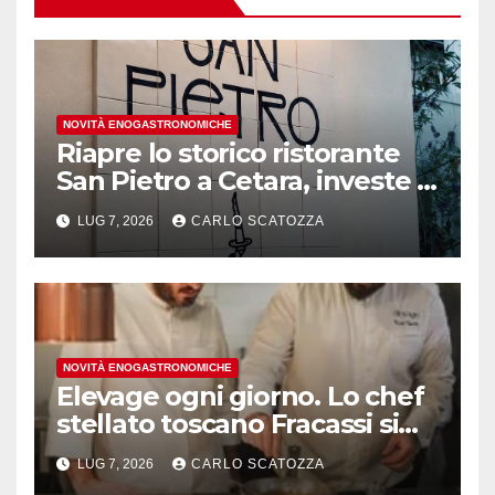
NOVITÀ ENOGASTRONOMICHE
Riapre lo storico ristorante
San Pietro a Cetara, investe il
gruppo Armatore
LUG 7, 2026
CARLO SCATOZZA
NOVITÀ ENOGASTRONOMICHE
Elevage ogni giorno. Lo chef
stellato toscano Fracassi si
trasferisce a Trentola
LUG 7, 2026
CARLO SCATOZZA
Ducenta