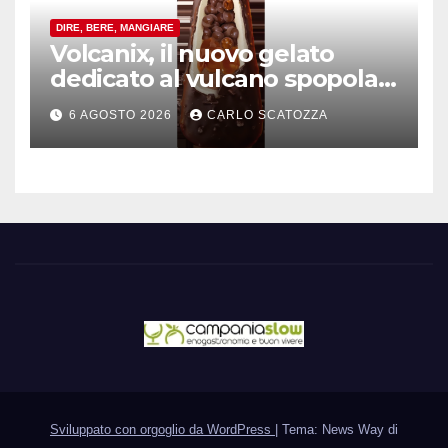
DIRE, BERE, MANGIARE
Volcanix, il nuovo gelato
dedicato al vulcano spopola,
è nato a Caivano
6 AGOSTO 2026
CARLO SCATOZZA
Sviluppato con orgoglio da WordPress
|
Tema: News Way di