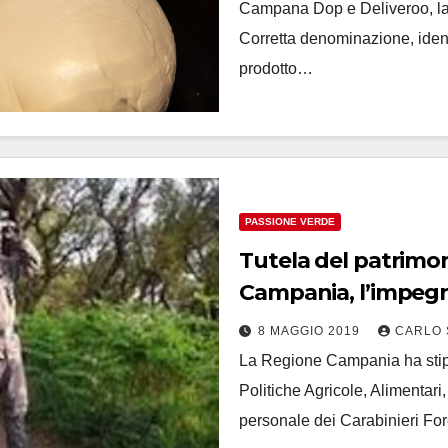
Campana Dop e Deliveroo, la p
Corretta denominazione, ident
prodotto…
PASSIONE VERDE
Tutela del patrimon
Campania, l’impegno
Regione
8 MAGGIO 2019
CARLO 
La Regione Campania ha stipu
Politiche Agricole, Alimentari
personale dei Carabinieri F