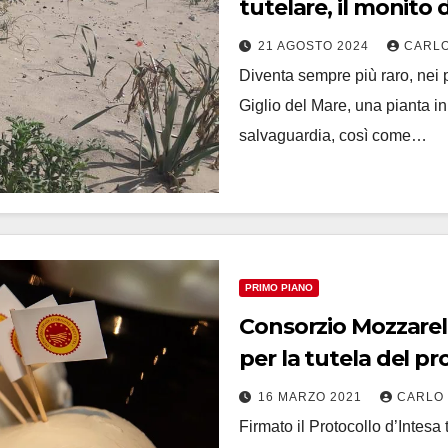
tutelare, il monito dell’esperto ai bagnanti della
Campania
21 AGOSTO 2024
CARLO
Diventa sempre più raro, nei p
Giglio del Mare, una pianta in
salvaguardia, così come…
PRIMO PIANO
Consorzio Mozzarella Dop
per la tutela del pr
16 MARZO 2021
CARLO
Firmato il Protocollo d’Intesa