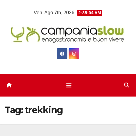
Salta
Ven. Ago 7th, 2026
2:35:05 AM
al
contenuto
Tag:
trekking