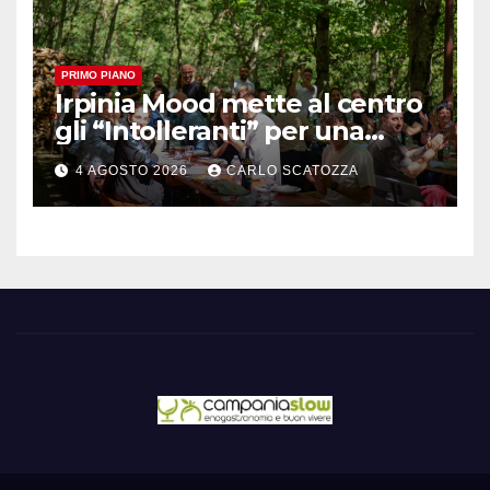
PRIMO PIANO
Irpinia Mood mette al centro
gli “Intolleranti” per una
rivoluzione sostenibile del
4 AGOSTO 2026
CARLO SCATOZZA
cibo