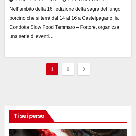
13 SETTEMBRE 2012
CARLO SCATOZZA
Nell’ambito della 16° edizione della sagra del fungo
porcino che si terrà dal 14 al 16 a Castelpagano, la
Condotta Slow Food Tammaro – Fortore, organizza
una serie di eventi…
Paginazione
1
2
degli
articoli
Ti sei perso