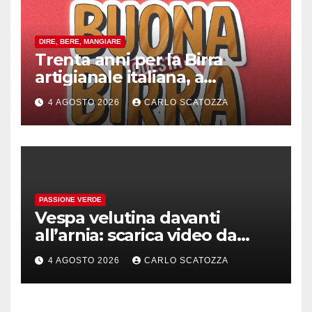
DIRE, BERE, MANGIARE
Trenta anni per la Birra
artigianale italiana, a
Pomigliano d’arco evento
4 AGOSTO 2026
CARLO SCATOZZA
celebrativo con birra speciale
PASSIONE VERDE
Vespa velutina davanti
all’arnia: scarica video da
TikTok prima che il post
4 AGOSTO 2026
CARLO SCATOZZA
sparisca