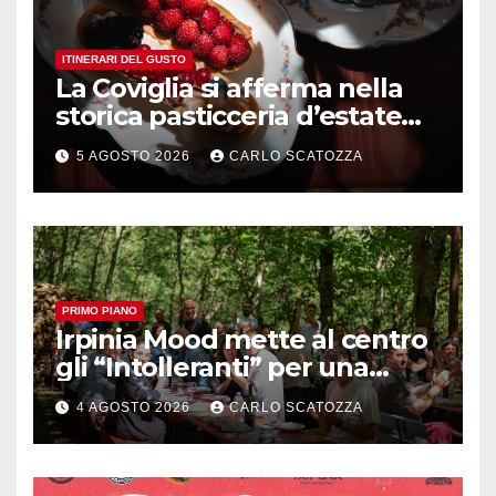
ITINERARI DEL GUSTO
La Coviglia si afferma nella
storica pasticceria d’estate
ma il top rimane la
5 AGOSTO 2026
CARLO SCATOZZA
sfogliatella, in diretta da
Pintauro
PRIMO PIANO
Irpinia Mood mette al centro
gli “Intolleranti” per una
rivoluzione sostenibile del
4 AGOSTO 2026
CARLO SCATOZZA
cibo