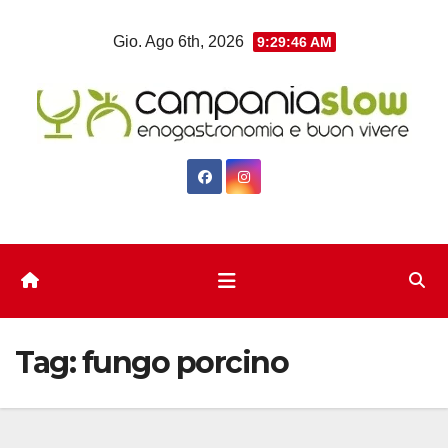
Salta
Gio. Ago 6th, 2026
9:29:47 AM
al
contenuto
Tag:
fungo porcino