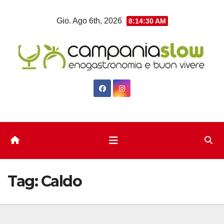
Salta
Gio. Ago 6th, 2026
8:14:30 AM
al
contenuto
Tag:
Caldo