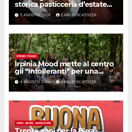
storica pasticceria d’estate
ma il top rimane la
5 AGOSTO 2026
CARLO SCATOZZA
sfogliatella, in diretta da
Pintauro
PRIMO PIANO
Irpinia Mood mette al centro
gli “Intolleranti” per una
rivoluzione sostenibile del
4 AGOSTO 2026
CARLO SCATOZZA
cibo
DIRE, BERE, MANGIARE
Trenta anni per la Birra