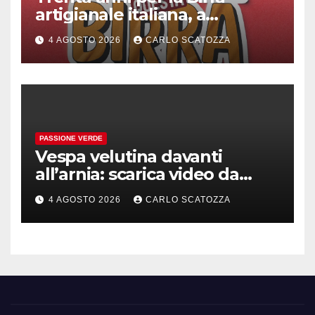
artigianale italiana, a
Pomigliano d’arco evento
4 AGOSTO 2026
CARLO SCATOZZA
celebrativo con birra speciale
PASSIONE VERDE
Vespa velutina davanti
all’arnia: scarica video da
TikTok prima che il post
4 AGOSTO 2026
CARLO SCATOZZA
sparisca