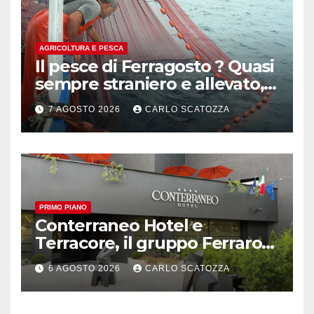
AGRICOLTURA E PESCA
Il pesce di Ferragosto ? Quasi
sempre straniero e allevato,
in sofferenza
7 AGOSTO 2026
CARLO SCATOZZA
PRIMO PIANO
Conterraneo Hotel e
Terracore, il gruppo Ferraro
amplia l’ ospitalità e il gusto
6 AGOSTO 2026
CARLO SCATOZZA
alle porte di Caserta