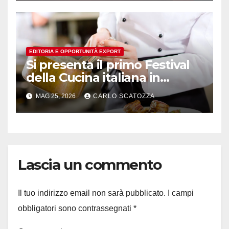
EDITORIA E OPPORTUNITÀ EXPORT
Si presenta il primo Festival
della Cucina italiana in
Svizzera
MAG 25, 2026
CARLO SCATOZZA
Lascia un commento
Il tuo indirizzo email non sarà pubblicato.
I campi
obbligatori sono contrassegnati
*