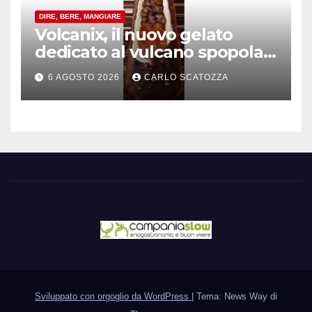
DIRE, BERE, MANGIARE
Volcanix, il nuovo gelato
dedicato al vulcano spopola,
è nato a Caivano
6 AGOSTO 2026
CARLO SCATOZZA
Sviluppato con orgoglio da WordPress
|
Tema: News Way di