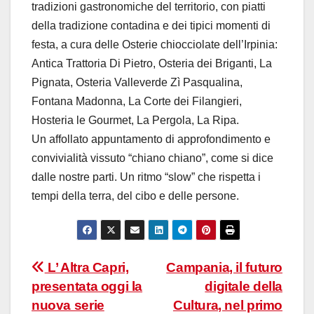
tradizioni gastronomiche del territorio, con piatti
della tradizione contadina e dei tipici momenti di
festa, a cura delle Osterie chiocciolate dell’Irpinia:
Antica Trattoria Di Pietro, Osteria dei Briganti, La
Pignata, Osteria Valleverde Zì Pasqualina,
Fontana Madonna, La Corte dei Filangieri,
Hosteria le Gourmet, La Pergola, La Ripa.
Un affollato appuntamento di approfondimento e
convivialità vissuto “chiano chiano”, come si dice
dalle nostre parti. Un ritmo “slow” che rispetta i
tempi della terra, del cibo e delle persone.
Navigazione
L’ Altra Capri,
Campania, il futuro
presentata oggi la
digitale della
articoli
nuova serie
Cultura, nel primo