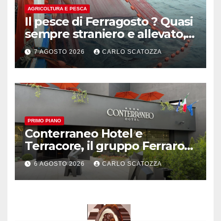
AGRICOLTURA E PESCA
Il pesce di Ferragosto ? Quasi
sempre straniero e allevato,
in sofferenza
7 AGOSTO 2026
CARLO SCATOZZA
PRIMO PIANO
Conterraneo Hotel e
Terracore, il gruppo Ferraro
amplia l’ ospitalità e il gusto
6 AGOSTO 2026
CARLO SCATOZZA
alle porte di Caserta