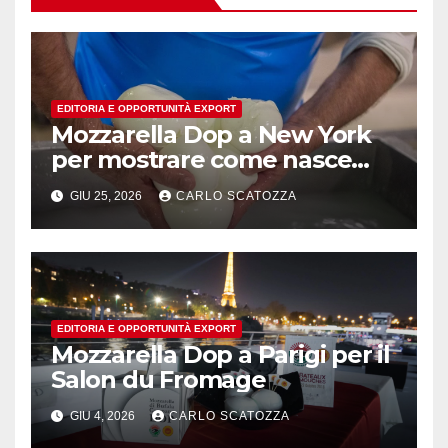
EDITORIA E OPPORTUNITÀ EXPORT
Mozzarella Dop a New York
per mostrare come nasce
l’oro bianco del sud
GIU 25, 2026
CARLO SCATOZZA
EDITORIA E OPPORTUNITÀ EXPORT
Mozzarella Dop a Parigi per il
Salon du Fromage
GIU 4, 2026
CARLO SCATOZZA