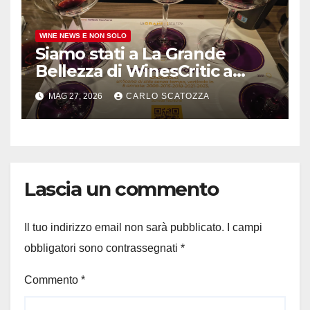
WINE NEWS E NON SOLO
Siamo stati a La Grande
Bellezza di WinesCritic a
Napoli, davvero bello e non
MAG 27, 2026
CARLO SCATOZZA
banale
Lascia un commento
Il tuo indirizzo email non sarà pubblicato.
I campi
obbligatori sono contrassegnati
*
Commento
*