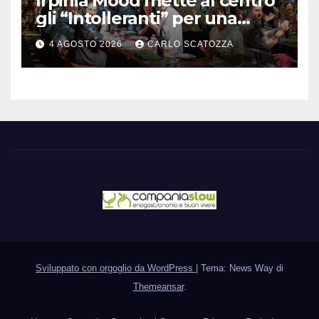
Irpinia Mood mette al centro
gli “Intolleranti” per una
rivoluzione sostenibile del
4 AGOSTO 2026
CARLO SCATOZZA
cibo
Sviluppato con orgoglio da WordPress
|
Tema: News Way di
Themeansar
.