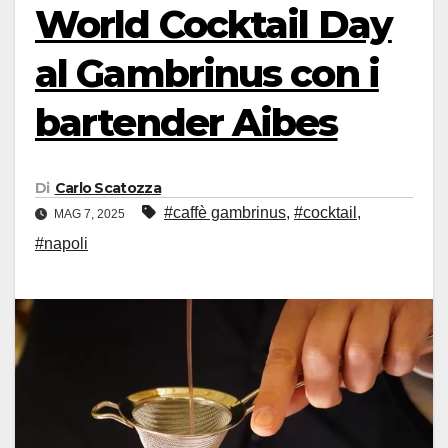
World Cocktail Day
al Gambrinus con i
bartender Aibes
Di
Carlo Scatozza
#caffè gambrinus
,
#cocktail
,
MAG 7, 2025
#napoli