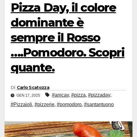
Pizza Day, il colore
dominante è
sempre il Rosso
….Pomodoro. Scopri
quante.
Di
Carlo Scatozza
#anicav
,
#pizza
,
#pizzaday
,
GEN 17, 2025
#Pizzaioli
,
#pizzerie
,
#pomodoro
,
#santantuono