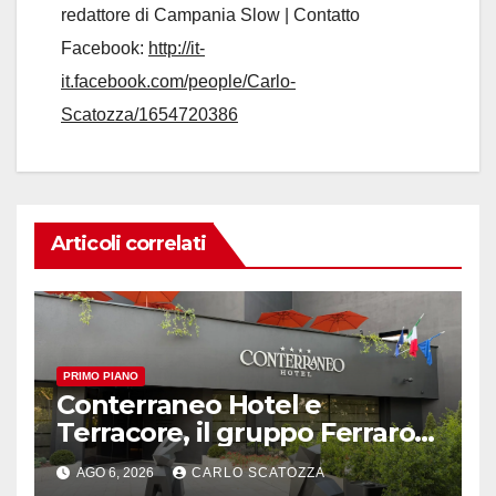
redattore di Campania Slow | Contatto
Facebook:
http://it-
it.facebook.com/people/Carlo-
Scatozza/1654720386
Articoli correlati
PRIMO PIANO
Conterraneo Hotel e
Terracore, il gruppo Ferraro
amplia l’ ospitalità e il gusto
AGO 6, 2026
CARLO SCATOZZA
alle porte di Caserta