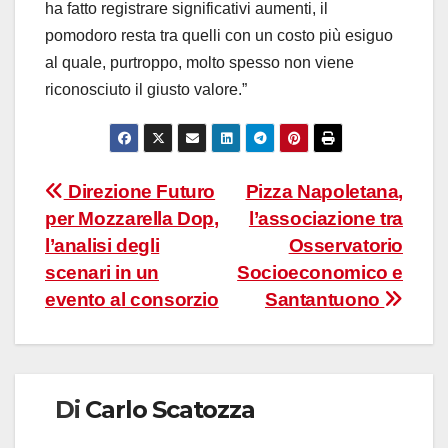
ha fatto registrare significativi aumenti, il
pomodoro resta tra quelli con un costo più esiguo
al quale, purtroppo, molto spesso non viene
riconosciuto il giusto valore.”
Navigazione
Direzione Futuro
Pizza Napoletana,
per Mozzarella Dop,
l’associazione tra
articoli
l’analisi degli
Osservatorio
scenari in un
Socioeconomico e
evento al consorzio
Santantuono
Di
Carlo Scatozza