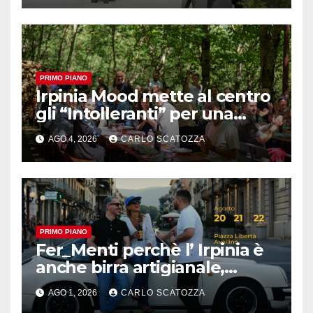
PRIMO PIANO
Irpinia Mood mette al centro
gli “Intolleranti” per una
rivoluzione sostenibile del
AGO 4, 2026
CARLO SCATOZZA
cibo
PRIMO PIANO
Fer_Menti perchè l’ Irpinia è
anche birra artigianale,
appuntamento ad Avellino
AGO 1, 2026
CARLO SCATOZZA