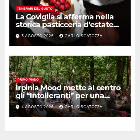
ITINERARI DEL GUSTO
La Coviglia si afferma nella
storica pasticceria d’estate
ma il top rimane la
5 AGOSTO 2026
CARLO SCATOZZA
sfogliatella, in diretta da
Pintauro
PRIMO PIANO
Irpinia Mood mette al centro
gli “Intolleranti” per una
rivoluzione sostenibile del
4 AGOSTO 2026
CARLO SCATOZZA
cibo