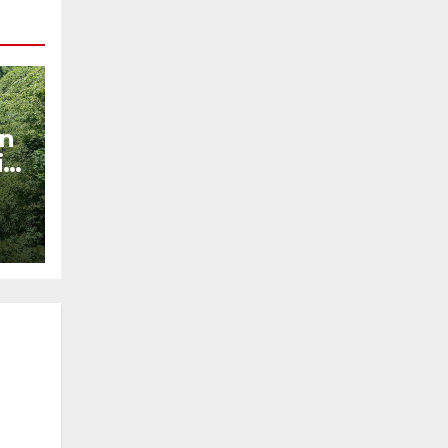
on
ie