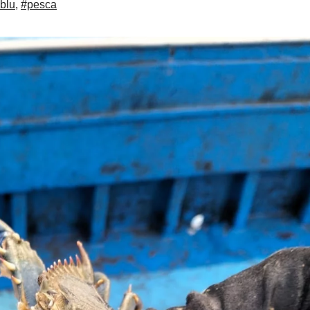
blu
,
#pesca