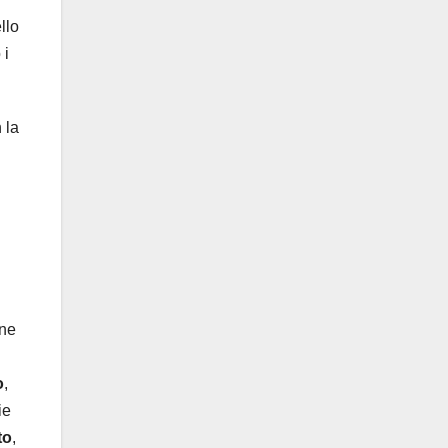
llo
 i
 la
one
o
,
ie
to
,