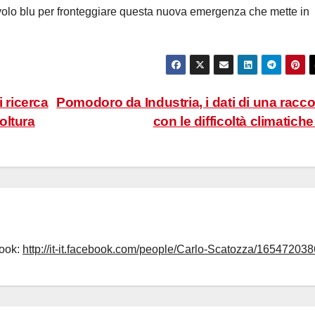
volo blu per fronteggiare questa nuova emergenza che mette in
 ricerca
Pomodoro da Industria, i dati di una racco
coltura
con le difficoltà climatich
book:
http://it-it.facebook.com/people/Carlo-Scatozza/165472038