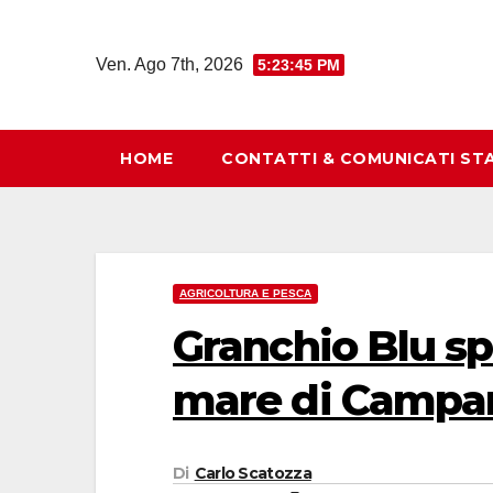
Salta
al
Ven. Ago 7th, 2026
5:23:47 PM
contenuto
HOME
CONTATTI & COMUNICATI ST
AGRICOLTURA E PESCA
Granchio Blu sp
mare di Campani
Di
Carlo Scatozza