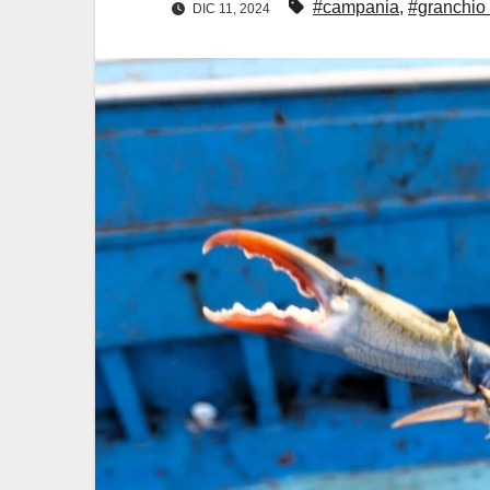
#campania
,
#granchio 
DIC 11, 2024