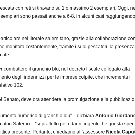
pescata con reti si tiravano su 1 o massimo 2 esemplari. Oggi, ne
emplari sono passati anche a 6-8, in alcuni casi raggiungendo
particolare nel litorale salernitano, grazie alla collaborazione con
e monitora costantemente, tramite i suoi pescatori, la presenza
cale.
per combattere il granchio blu, nel decreto fiscale collegato alla
mento degli indennizzi per le imprese colpite, che incrementa i
slativo 102.
 del Senato, deve ora attendere la promulgazione e la pubblicazi
umento numerico di granchio blu” – dichiara
Antonio Giordan
atori Salerno – “soprattutto per i danni ingenti che questa spec
à ittica presente. Pertanto, chiediamo all’assessore
Nicola Capu