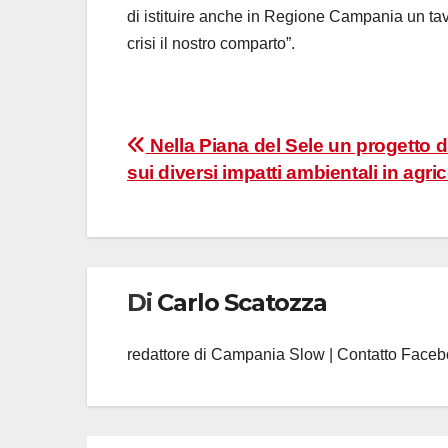
di istituire anche in Regione Campania un ta
crisi il nostro comparto”.
Navigazione
Nella Piana del Sele un progetto di
sui diversi impatti ambientali in agri
articoli
Di
Carlo Scatozza
redattore di Campania Slow | Contatto Face