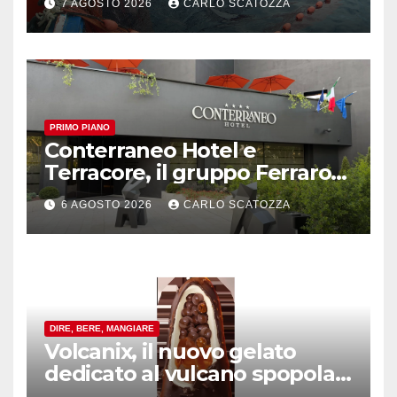
7 AGOSTO 2026
CARLO SCATOZZA
PRIMO PIANO
Conterraneo Hotel e
Terracore, il gruppo Ferraro
amplia l’ ospitalità e il gusto
6 AGOSTO 2026
CARLO SCATOZZA
alle porte di Caserta
DIRE, BERE, MANGIARE
Volcanix, il nuovo gelato
dedicato al vulcano spopola,
è nato a Caivano