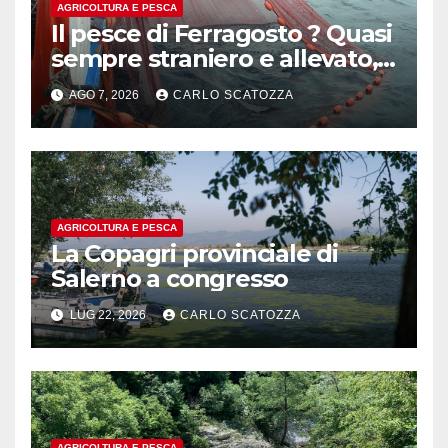
AGRICOLTURA E PESCA
Il pesce di Ferragosto ? Quasi
sempre straniero e allevato,
in sofferenza
AGO 7, 2026
CARLO SCATOZZA
AGRICOLTURA E PESCA
La Copagri provinciale di
Salerno a congresso
LUG 22, 2026
CARLO SCATOZZA
AGRICOLTURA E PESCA