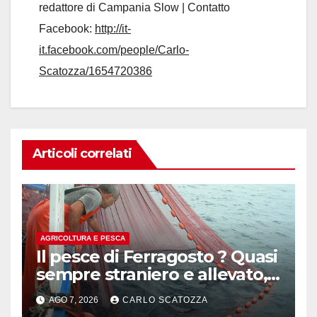
redattore di Campania Slow | Contatto
Facebook:
http://it-
it.facebook.com/people/Carlo-
Scatozza/1654720386
Articoli correlati
AGRICOLTURA E PESCA
Il pesce di Ferragosto ? Quasi
sempre straniero e allevato,
in sofferenza
AGO 7, 2026
CARLO SCATOZZA