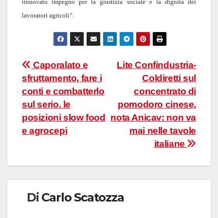
rinnovato impegno per la giustizia sociale e la dignità dei
lavoratori agricoli”.
Navigazione
Caporalato e
Lite Confindustria-
sfruttamento, fare i
Coldiretti sul
articoli
conti e combatterlo
concentrato di
sul serio. le
pomodoro cinese,
posizioni slow food
nota Anicav: non va
e agrocepi
mai nelle tavole
italiane
Di
Carlo Scatozza