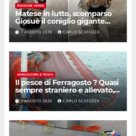
PASSIONE VERDE
Matese in lutto, scomparso
Giosuè il coniglio gigante
pluripremiato
7 AGOSTO 2026
CARLO SCATOZZA
AGRICOLTURA E PESCA
Il pesce di Ferragosto ? Quasi
sempre straniero e allevato,
in sofferenza
7 AGOSTO 2026
CARLO SCATOZZA