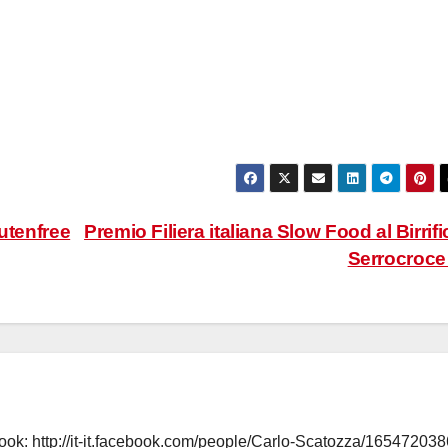
lutenfree
Premio Filiera italiana Slow Food al Birrifi
Serrocroc
book:
http://it-it.facebook.com/people/Carlo-Scatozza/165472038