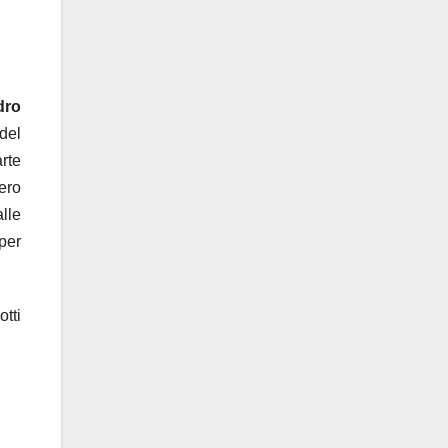
dro
 del
arte
zero
lle
 per
otti