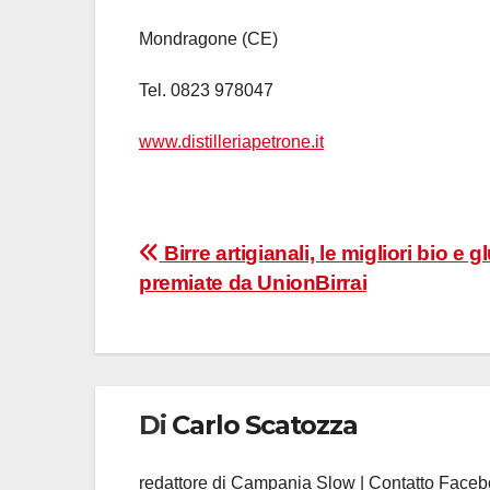
Mondragone (CE)
Tel. 0823 978047
www.distilleriapetrone.it
Navigazione
Birre artigianali, le migliori bio e g
premiate da UnionBirrai
articoli
Di
Carlo Scatozza
redattore di Campania Slow | Contatto Face