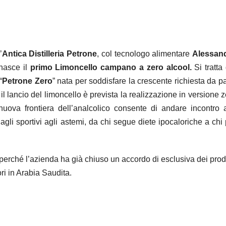
’
Antica Distilleria Petrone
, col tecnologo alimentare
Alessan
asce il
primo Limoncello campano a zero alcool.
Si tratta
“
Petrone Zero
” nata per soddisfare la crescente richiesta da p
o il lancio del limoncello è prevista la realizzazione in versione 
a nuova frontiera dell’analcolico consente di andare incontro a
agli sportivi agli astemi, da chi segue diete ipocaloriche a chi
 perché l’azienda ha già chiuso un accordo di esclusiva dei prod
ri in Arabia Saudita.