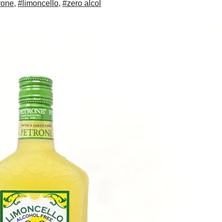
trone
,
#limoncello
,
#zero alcol