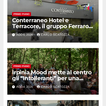
PRIMO PIANO
Conterraneo Hotel e
Terracore, il gruppo Ferraro
amplia l’ ospitalità e il gusto
AGO 6, 2026
CARLO SCATOZZA
alle porte di Caserta
PRIMO PIANO
Irpinia Mood mette al centro
gli “Intolleranti” per una
rivoluzione sostenibile del
AGO 4, 2026
CARLO SCATOZZA
cibo