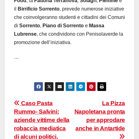
Food
, la
Fattoria Terranova
,
Solagri
,
Piemme
e
il
Birrificio Sorrento
, prevede numerose iniziative
che coinvolgeranno studenti e cittadini dei Comuni
di
Sorrento
,
Piano di Sorrento
e
Massa
Lubrense
, che condividono con Penisolaverde la
promozione dell’iniziativa.
…
Navigazione
Caso Pasta
La Pizza
Rummo- Salvini:
Napoletana pronta
articoli
aziende vittime della
per approdare
robaccia mediatica
anche in Antartide
di alcuni politici,