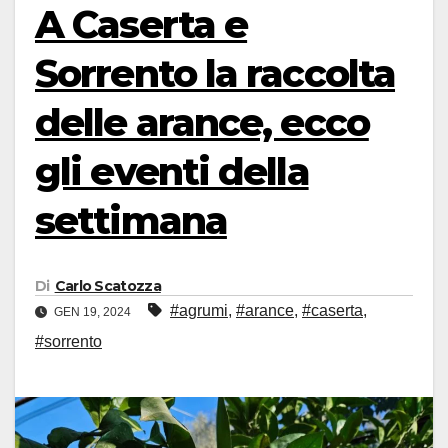
A Caserta e
Sorrento la raccolta
delle arance, ecco
gli eventi della
settimana
Di
Carlo Scatozza
#agrumi
,
#arance
,
#caserta
,
GEN 19, 2024
#sorrento