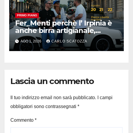
PRIMO PIANO
Fer_Menti perchè l’ Irpinia è
anche birra artigianale,
appuntamento ad Avellino
AGO 1, 2026
CARLO SCATOZZA
Lascia un commento
Il tuo indirizzo email non sarà pubblicato.
I campi
obbligatori sono contrassegnati
*
Commento
*