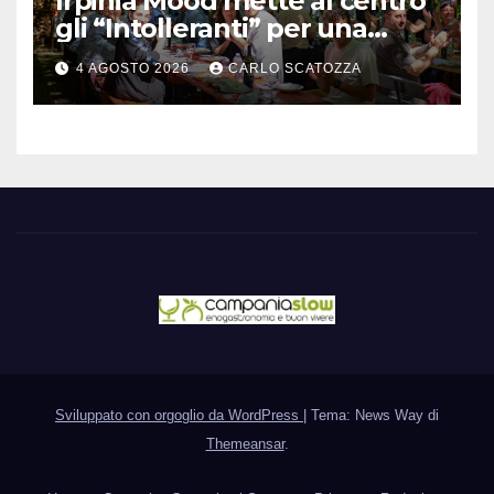
Irpinia Mood mette al centro
gli “Intolleranti” per una
rivoluzione sostenibile del
4 AGOSTO 2026
CARLO SCATOZZA
cibo
Sviluppato con orgoglio da WordPress
|
Tema: News Way di
Themeansar
.