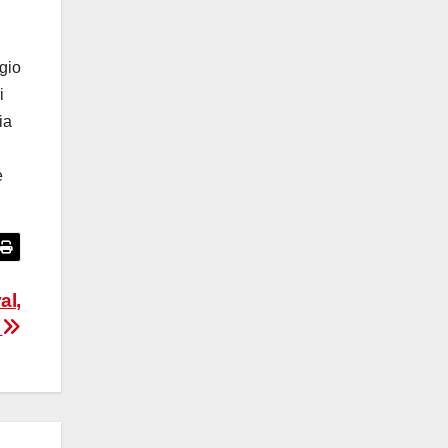
ggio
i
ia
e
al,
a