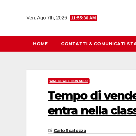
Salta
al
Ven. Ago 7th, 2026
11:55:31 AM
contenuto
HOME
CONTATTI & COMUNICATI ST
WINE NEWS E NON SOLO
Tempo di vende
entra nella clas
Di
Carlo Scatozza