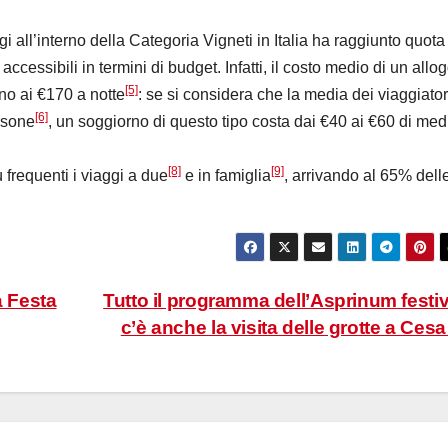
i all’interno della Categoria Vigneti in Italia ha raggiunto quota
accessibili in termini di budget. Infatti, il costo medio di un allo
[5]
orno ai €170 a notte
: se si considera che la media dei viaggiator
[6]
ersone
, un soggiorno di questo tipo costa dai €40 ai €60 di med
[8]
[9]
frequenti i viaggi a due
e in famiglia
, arrivando al 65% dell
a Festa
Tutto il programma dell’Asprinum festiv
c’è anche la visita delle grotte a Ces