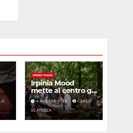
PRIMO PIANO
Irpinia Mood
mette al centro gli
“Intolleranti” per
LO
4 AGOSTO 2026
CARLO
op
una rivoluzione
sostenibile del
SCATOZZA
cibo