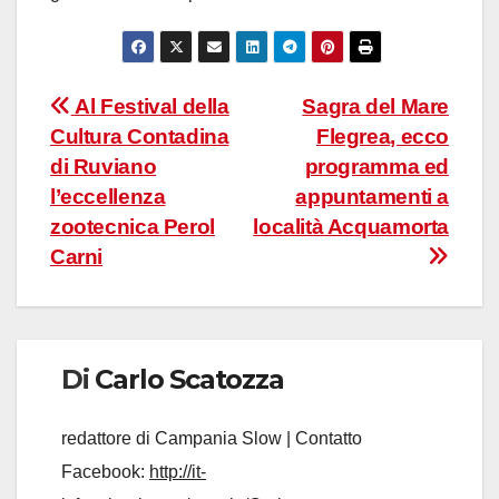
Navigazione
Al Festival della
Sagra del Mare
Cultura Contadina
Flegrea, ecco
articoli
di Ruviano
programma ed
l’eccellenza
appuntamenti a
zootecnica Perol
località Acquamorta
Carni
Di
Carlo Scatozza
redattore di Campania Slow | Contatto
Facebook:
http://it-