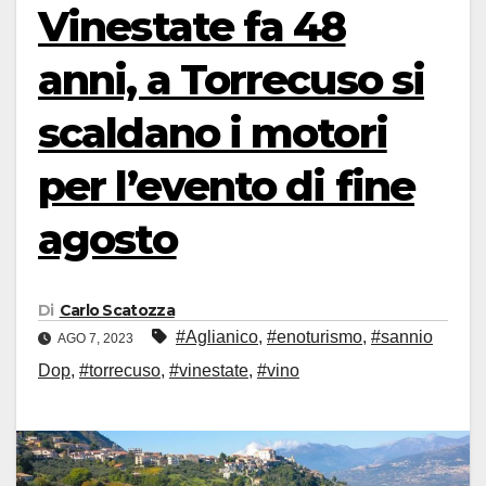
Vinestate fa 48
anni, a Torrecuso si
scaldano i motori
per l’evento di fine
agosto
Di
Carlo Scatozza
#Aglianico
,
#enoturismo
,
#sannio
AGO 7, 2023
Dop
,
#torrecuso
,
#vinestate
,
#vino