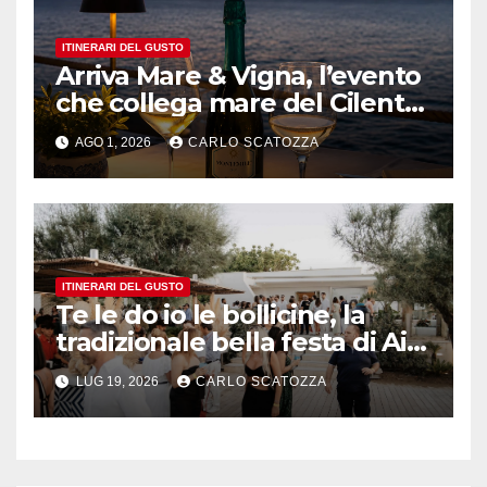
ITINERARI DEL GUSTO
Arriva Mare & Vigna, l’evento
che collega mare del Cilento
e vini irpini
AGO 1, 2026
CARLO SCATOZZA
ITINERARI DEL GUSTO
Te le do io le bollicine, la
tradizionale bella festa di Ais
Napoli
LUG 19, 2026
CARLO SCATOZZA