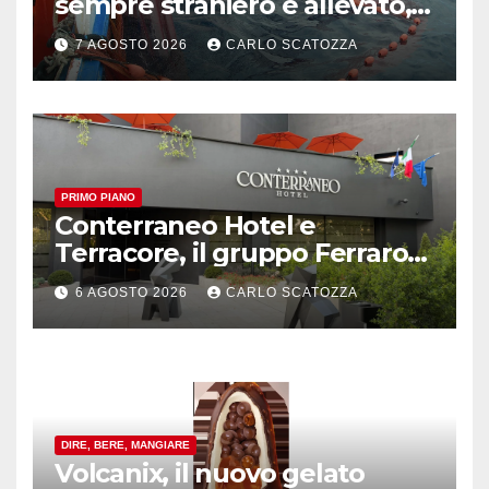
sempre straniero e allevato,
in sofferenza
7 AGOSTO 2026
CARLO SCATOZZA
PRIMO PIANO
Conterraneo Hotel e
Terracore, il gruppo Ferraro
amplia l’ ospitalità e il gusto
6 AGOSTO 2026
CARLO SCATOZZA
alle porte di Caserta
DIRE, BERE, MANGIARE
Volcanix, il nuovo gelato