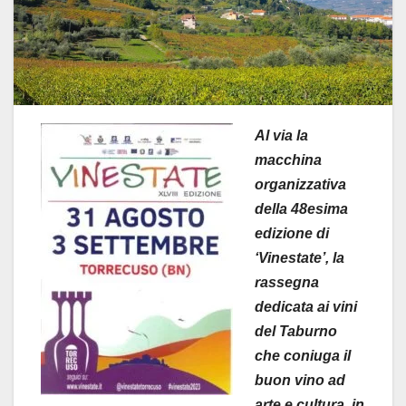
Al via la
macchina
organizzativa
della 48esima
edizione di
‘Vinestate’, la
rassegna
dedicata ai vini
del Taburno
che coniuga il
buon vino ad
arte e cultura, in