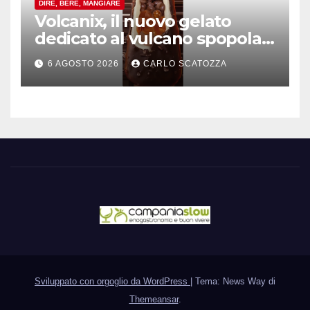
DIRE, BERE, MANGIARE
Volcanix, il nuovo gelato
dedicato al vulcano spopola,
è nato a Caivano
6 AGOSTO 2026
CARLO SCATOZZA
Sviluppato con orgoglio da WordPress
|
Tema: News Way di
Themeansar
.