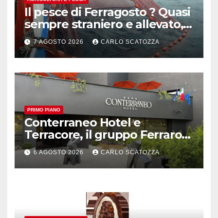
Il pesce di Ferragosto ? Quasi
sempre straniero e allevato,
in sofferenza
7 AGOSTO 2026
CARLO SCATOZZA
PRIMO PIANO
Conterraneo Hotel e
Terracore, il gruppo Ferraro
amplia l’ ospitalità e il gusto
6 AGOSTO 2026
CARLO SCATOZZA
alle porte di Caserta