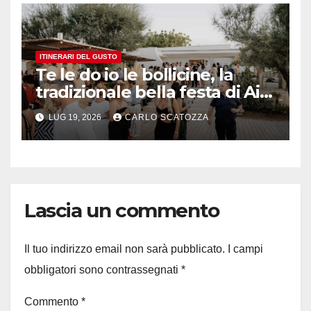
ITINERARI DEL GUSTO
Te le do io le bollicine, la
tradizionale bella festa di Ais
Napoli
LUG 19, 2026
CARLO SCATOZZA
Lascia un commento
Il tuo indirizzo email non sarà pubblicato.
I campi
obbligatori sono contrassegnati
*
Commento
*