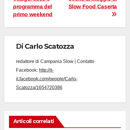
articoli
programma del
Slow Food Caserta
primo weekend
Di
Carlo Scatozza
redattore di Campania Slow | Contatto
Facebook:
http://it-
it.facebook.com/people/Carlo-
Scatozza/1654720386
Articoli correlati