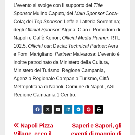
L’evento si svolge con il supporto del
Title
Sponsor
Mulino Caputo
;
del
Main Sponsor
Coca-
Cola; dei
Top Sponsor
: Leffe e Latteria Sorrentina;
degli
Official Sponsor:
Algida, Ciao il Pomodoro di
Napoli e Caffè Kenon;
Official Media Partner
: RTL
102.5.
Official car
: Dacia;
Technical Partner
: Aera
e Forni Marigliano;
Partner:
Malvarosa; L’evento è
inoltre patrocinato da Ministero della Cultura,
Ministero del Turismo, Regione Campania,
Agenzia Regionale Campania Turismo, Città
Metropolitana di Napoli, Comune di Napoli, ASL
Regione Campania 1 Centro.
Navigazione
Napoli Pizza
Saperi e Sapori, gli
Village, ecco il
eventi di maggio di