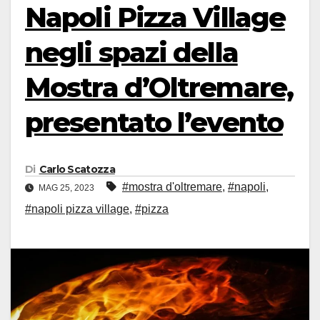
Napoli Pizza Village
negli spazi della
Mostra d’Oltremare,
presentato l’evento
Di
Carlo Scatozza
#mostra d'oltremare
,
#napoli
,
MAG 25, 2023
#napoli pizza village
,
#pizza