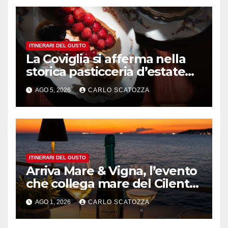
ITINERARI DEL GUSTO
La Coviglia si afferma nella
storica pasticceria d’estate
ma il top rimane la
AGO 5, 2026
CARLO SCATOZZA
sfogliatella, in diretta da
Pintauro
ITINERARI DEL GUSTO
Arriva Mare & Vigna, l’evento
che collega mare del Cilento
e vini irpini
AGO 1, 2026
CARLO SCATOZZA