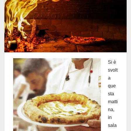
Si è
svolt
a
que
sta
matti
na,
in
sala