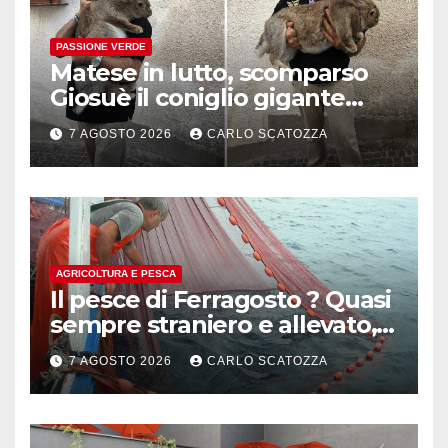
PASSIONE VERDE
Matese in lutto, scomparso
Giosuè il coniglio gigante
pluripremiato
7 AGOSTO 2026
CARLO SCATOZZA
AGRICOLTURA E PESCA
Il pesce di Ferragosto ? Quasi
sempre straniero e allevato,
in sofferenza
7 AGOSTO 2026
CARLO SCATOZZA