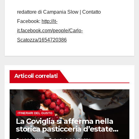
redattore di Campania Slow | Contatto
Facebook:
http://it-
it.facebook.com/people/Carlo-
Scatozza/1654720386
Articoli correlati
ITINERARI DEL GUSTO
La Coviglia si afferma nella
storica pasticceria d’estate
ma il top rimane la