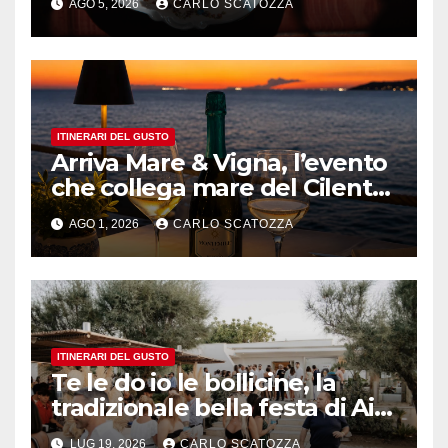
AGO 5, 2026
CARLO SCATOZZA
sfogliatella, in diretta da
Pintauro
ITINERARI DEL GUSTO
Arriva Mare & Vigna, l’evento
che collega mare del Cilento
e vini irpini
AGO 1, 2026
CARLO SCATOZZA
ITINERARI DEL GUSTO
Te le do io le bollicine, la
tradizionale bella festa di Ais
Napoli
LUG 19, 2026
CARLO SCATOZZA