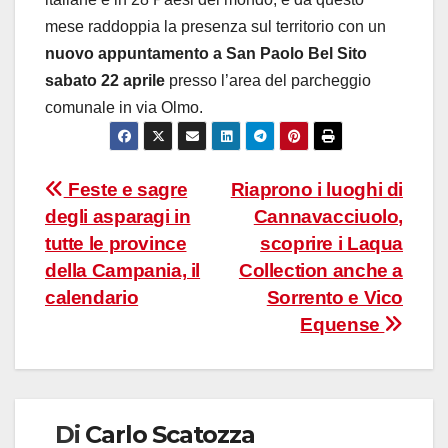
mese raddoppia la presenza sul territorio con un
nuovo appuntamento a San Paolo Bel Sito
sabato 22 aprile
presso l’area del parcheggio
comunale in via Olmo.
Navigazione
Feste e sagre
Riaprono i luoghi di
degli asparagi in
Cannavacciuolo,
articoli
tutte le province
scoprire i Laqua
della Campania, il
Collection anche a
calendario
Sorrento e Vico
Equense
Di
Carlo Scatozza