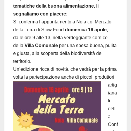
tematiche della buona alimentazione, li
segnaliamo con piacere:
Si conferma l’appuntamento a Nola col Mercato
della Terra di Slow Food
domenica 16 aprile
,
dalle ore 9 alle 13, nella verdeggiante cornice
della
Villa Comunale
per una spesa buona, pulita
e giusta, alla scoperta della biodiversità del
territorio.
Un’edizione ricca di novità, che vedrà per la prima
volta la partecipazione
anche di piccoli produttori
artig
iana
li
dell
a
Conf