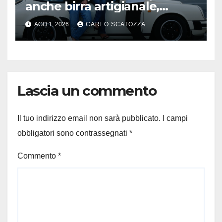
anche birra artigianale,
appuntamento ad Avellino
AGO 1, 2026
CARLO SCATOZZA
Lascia un commento
Il tuo indirizzo email non sarà pubblicato.
I campi
obbligatori sono contrassegnati
*
Commento
*