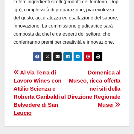
criteri: ingredienti scelti (prodotti del territorio, Dop,
Igp), complessità di preparazione, piacevolezza
del gusto, accuratezza ed esaltazione del sapore,
innovazione. La commissione giudicatrice sarà
composta da chef e da esperti del settore, che
conferiranno premi per creatività e innovazione.
Navigazione
Al via Terra di
Domenica al
Lavoro Wines con
Museo, ricca offerta
articoli
Attilio Scienza e
nei siti della
Roberta Garibaldi al
Direzione Regionale
Belvedere di San
Musei
Leucio