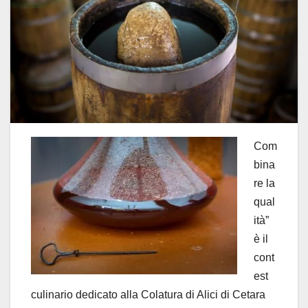
Com
bina
re la
qual
ità”
è il
cont
est
culinario dedicato alla Colatura di Alici di Cetara