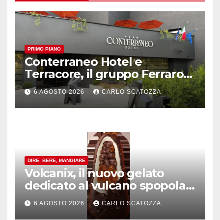
PRIMO PIANO
Conterraneo Hotel e
Terracore, il gruppo Ferraro
amplia l’ ospitalità e il gusto
6 AGOSTO 2026
CARLO SCATOZZA
alle porte di Caserta
DIRE, BERE, MANGIARE
Volcanix, il nuovo gelato
dedicato al vulcano spopola,
è nato a Caivano
6 AGOSTO 2026
CARLO SCATOZZA