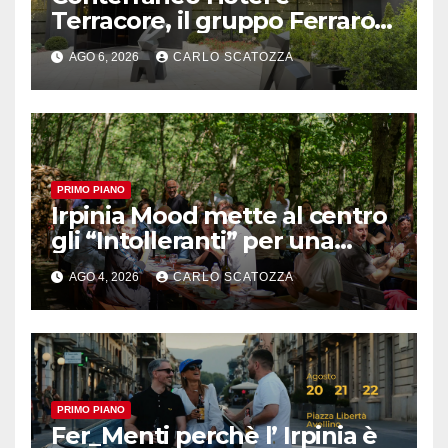
Terracore, il gruppo Ferraro
amplia l’ ospitalità e il gusto
AGO 6, 2026
CARLO SCATOZZA
alle porte di Caserta
PRIMO PIANO
Irpinia Mood mette al centro
gli “Intolleranti” per una
rivoluzione sostenibile del
AGO 4, 2026
CARLO SCATOZZA
cibo
PRIMO PIANO
Fer_Menti perchè l’ Irpinia è