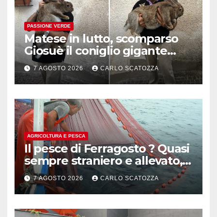
PASSIONE VERDE
Matese in lutto, scomparso
Giosuè il coniglio gigante
pluripremiato
7 AGOSTO 2026
CARLO SCATOZZA
AGRICOLTURA E PESCA
Il pesce di Ferragosto ? Quasi
sempre straniero e allevato,
in sofferenza
7 AGOSTO 2026
CARLO SCATOZZA