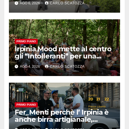
AGO 6, 2026
CARLO SCATOZZA
alle porte di Caserta
PRIMO PIANO
Irpinia Mood mette al centro
gli “Intolleranti” per una
rivoluzione sostenibile del
AGO 4, 2026
CARLO SCATOZZA
cibo
PRIMO PIANO
Fer_Menti perchè l’ Irpinia è
anche birra artigianale,
appuntamento ad Avellino