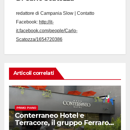
redattore di Campania Slow | Contatto
Facebook:
http://it-
it.facebook.com/people/Carlo-
Scatozza/1654720386
Articoli correlati
PRIMO PIANO
Conterraneo Hotel e
Terracore, il gruppo Ferraro
amplia l’ ospitalità e il gusto