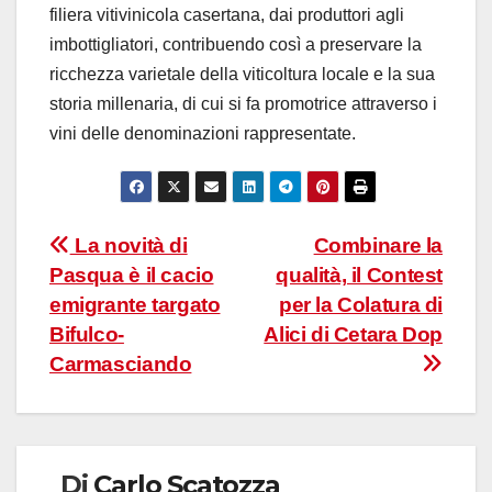
filiera vitivinicola casertana, dai produttori agli
imbottigliatori, contribuendo così a preservare la
ricchezza varietale della viticoltura locale e la sua
storia millenaria, di cui si fa promotrice attraverso i
vini delle denominazioni rappresentate.
Navigazione
La novità di
Combinare la
Pasqua è il cacio
qualità, il Contest
articoli
emigrante targato
per la Colatura di
Bifulco-
Alici di Cetara Dop
Carmasciando
Di
Carlo Scatozza