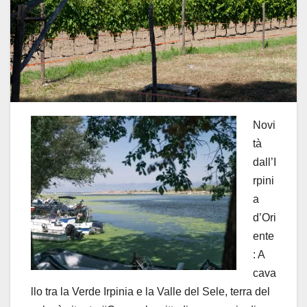
Novi
tà
dall’I
rpini
a
d’Ori
ente
: A
cava
llo tra la Verde Irpinia e la Valle del Sele, terra del