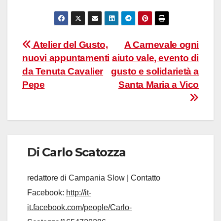
Navigazione
Atelier del Gusto,
A Carnevale ogni
nuovi appuntamenti
aiuto vale, evento di
articoli
da Tenuta Cavalier
gusto e solidarietà a
Pepe
Santa Maria a Vico
Di
Carlo Scatozza
redattore di Campania Slow | Contatto
Facebook:
http://it-
it.facebook.com/people/Carlo-