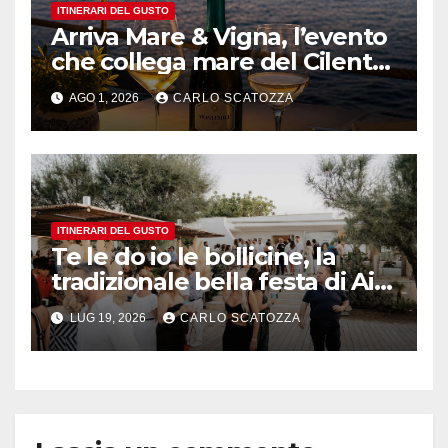
ITINERARI DEL GUSTO
Arriva Mare & Vigna, l’evento
che collega mare del Cilento
e vini irpini
AGO 1, 2026
CARLO SCATOZZA
ITINERARI DEL GUSTO
Te le do io le bollicine, la
tradizionale bella festa di Ais
Napoli
LUG 19, 2026
CARLO SCATOZZA