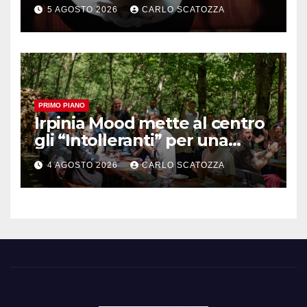
ma il top rimane la
5 AGOSTO 2026
CARLO SCATOZZA
sfogliatella, in diretta da
Pintauro
PRIMO PIANO
Irpinia Mood mette al centro
gli “Intolleranti” per una
rivoluzione sostenibile del
4 AGOSTO 2026
CARLO SCATOZZA
cibo