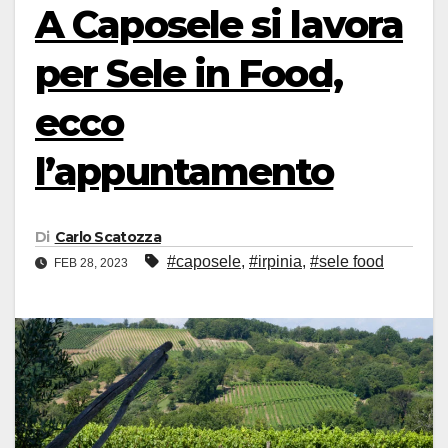
A Caposele si lavora
per Sele in Food,
ecco
l’appuntamento
Di
Carlo Scatozza
#caposele
,
#irpinia
,
#sele food
FEB 28, 2023