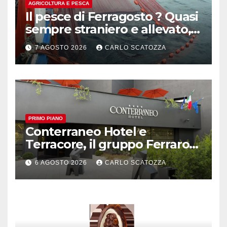
AGRICOLTURA E PESCA
Il pesce di Ferragosto ? Quasi
sempre straniero e allevato,
in sofferenza
7 AGOSTO 2026
CARLO SCATOZZA
PRIMO PIANO
Conterraneo Hotel e
Terracore, il gruppo Ferraro
amplia l’ ospitalità e il gusto
6 AGOSTO 2026
CARLO SCATOZZA
alle porte di Caserta