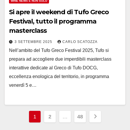
WINE NEWS E NON SOLO
Si apre il weekend di Tufo Greco
Festival, tutto il programma
masterclass
3 SETTEMBRE 2025
CARLO SCATOZZA
Nell’ambito del Tufo Greco Festival 2025, Tufo si
prepara ad accogliere due imperdibili masterclass
interattive dedicate al Greco di Tufo DOCG,
eccellenza enologica del territorio, in programma
venerdì 5 e…
Paginazione
1
2
…
48
degli