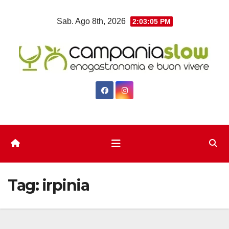
Salta
Sab. Ago 8th, 2026
2:03:07 PM
al
contenuto
Tag:
irpinia