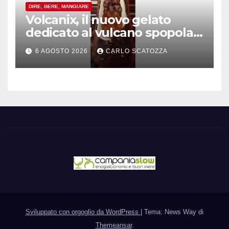
DIRE, BERE, MANGIARE
Volcanix, il nuovo gelato
dedicato al vulcano spopola,
è nato a Caivano
6 AGOSTO 2026
CARLO SCATOZZA
Sviluppato con orgoglio da WordPress
|
Tema: News Way di
Themeansar
.