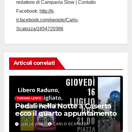
redattore di Campania Slow | Contatto
Facebook:
http://it-
it.facebook.com/people/Carlo-
Scatozza/1654720386
Articoli correlati
TURISMO LENTO
Pedali nella Notte a Caserta
ecco il quarto appuntamento
LUG 14, 2026
CARLO SCATOZZA