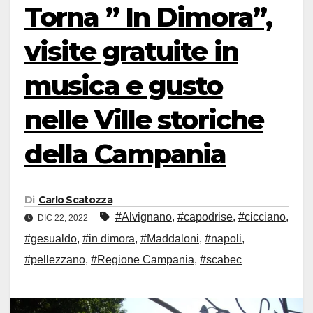
Torna ” In Dimora”,
visite gratuite in
musica e gusto
nelle Ville storiche
della Campania
Di
Carlo Scatozza
#Alvignano
,
#capodrise
,
#cicciano
,
DIC 22, 2022
#gesualdo
,
#in dimora
,
#Maddaloni
,
#napoli
,
#pellezzano
,
#Regione Campania
,
#scabec