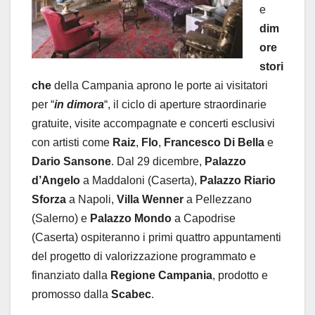
e
dim
ore
stori
che
della Campania aprono le porte ai visitatori
per “
in dimora
“, il ciclo di aperture straordinarie
gratuite, visite accompagnate e concerti esclusivi
con artisti come
Raiz
,
Flo
,
Francesco Di Bella
e
Dario Sansone
. Dal 29 dicembre,
Palazzo
d’Angelo
a Maddaloni (Caserta),
Palazzo Riario
Sforza
a Napoli,
Villa Wenner
a Pellezzano
(Salerno) e
Palazzo Mondo
a Capodrise
(Caserta) ospiteranno i primi quattro appuntamenti
del progetto di valorizzazione programmato e
finanziato dalla
Regione Campania
, prodotto e
promosso dalla
Scabec
.