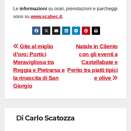
Le
informazioni
su orari, prenotazioni e parcheggi
sono su
www.scabec.it
.
Navigazione
Gite al miglio
Natale in Cilento
d’oro: Portici
con gli eventi a
articoli
Meravigliosa tra
Castellabate e
Reggia e Pietrarsa e
Perito tra piatti tipici
la rinascita di San
e olive
Giorgio
Di
Carlo Scatozza