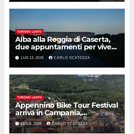
TURISMO LENTO
Alba alla Reggia di Caserta,
due appuntamenti per vivere
la magia
LUG 13, 2026
CARLO SCATOZZA
TURISMO LENTO
Appennino Bike Tour Festival
arriva in Campania,
appuntamento a Valle
LUG 9, 2026
CARLO SCATOZZA
Agricola