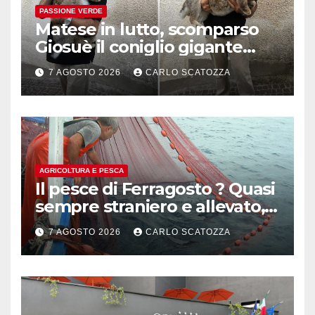
PASSIONE VERDE
Matese in lutto, scomparso
Giosuè il coniglio gigante
pluripremiato
7 AGOSTO 2026
CARLO SCATOZZA
AGRICOLTURA E PESCA
Il pesce di Ferragosto ? Quasi
sempre straniero e allevato,
in sofferenza
7 AGOSTO 2026
CARLO SCATOZZA