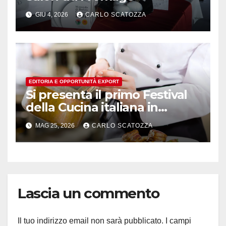
GIU 4, 2026
CARLO SCATOZZA
EDITORIA E OPPORTUNITÀ EXPORT
Si presenta il primo Festival
della Cucina italiana in
Svizzera
MAG 25, 2026
CARLO SCATOZZA
Lascia un commento
Il tuo indirizzo email non sarà pubblicato.
I campi