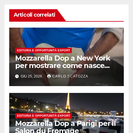
Articoli correlati
EDITORIA E OPPORTUNITÀ EXPORT
Mozzarella Dop a New York
per mostrare come nasce
l’oro bianco del sud
GIU 25, 2026
CARLO SCATOZZA
EDITORIA E OPPORTUNITÀ EXPORT
Mozzarella Dop a Parigi per il
Salon du Fromage