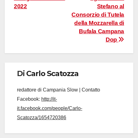
articoli
2022
Stefano al
Consorzio di Tutela
della Mozzarella di
Bufala Campana
Dop
Di
Carlo Scatozza
redattore di Campania Slow | Contatto
Facebook:
http://it-
it.facebook.com/people/Carlo-
Scatozza/1654720386