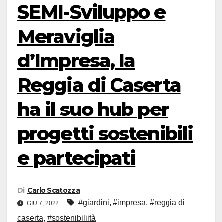
SEMI-Sviluppo e
Meraviglia
d’Impresa, la
Reggia di Caserta
ha il suo hub per
progetti sostenibili
e partecipati
Di
Carlo Scatozza
#giardini
,
#impresa
,
#reggia di
GIU 7, 2022
caserta
,
#sostenibiliità