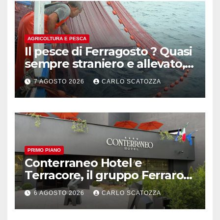
AGRICOLTURA E PESCA
Il pesce di Ferragosto ? Quasi
sempre straniero e allevato,
in sofferenza
7 AGOSTO 2026
CARLO SCATOZZA
PRIMO PIANO
Conterraneo Hotel e
Terracore, il gruppo Ferraro
amplia l’ ospitalità e il gusto
6 AGOSTO 2026
CARLO SCATOZZA
alle porte di Caserta