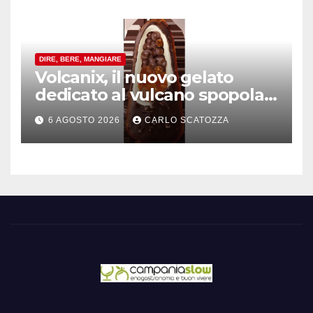
DIRE, BERE, MANGIARE
Volcanix, il nuovo gelato
dedicato al vulcano spopola,
è nato a Caivano
6 AGOSTO 2026
CARLO SCATOZZA