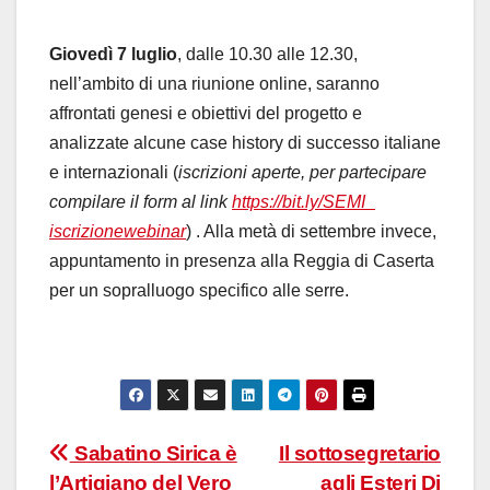
Giovedì 7 luglio
, dalle 10.30 alle 12.30,
nell’ambito di una riunione online, saranno
affrontati genesi e obiettivi del progetto e
analizzate alcune case history di successo italiane
e internazionali (
iscrizioni aperte, per partecipare
compilare il form al link
https://bit.ly/SEMI_
iscrizionewebinar
) . Alla metà di settembre invece,
appuntamento in presenza alla Reggia di Caserta
per un sopralluogo specifico alle serre.
Navigazione
Sabatino Sirica è
Il sottosegretario
l’Artigiano del Vero
agli Esteri Di