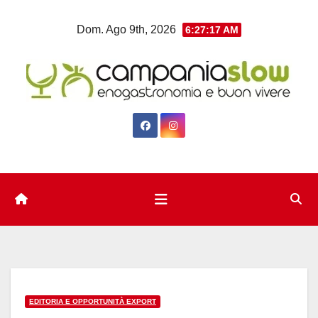
Salta
Dom. Ago 9th, 2026
6:27:18 AM
al
contenuto
EDITORIA E OPPORTUNITÀ EXPORT