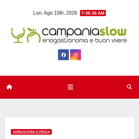
Salta
Lun. Ago 10th, 2026
7:36:37 AM
al
contenuto
AGRICOLTURA E PESCA