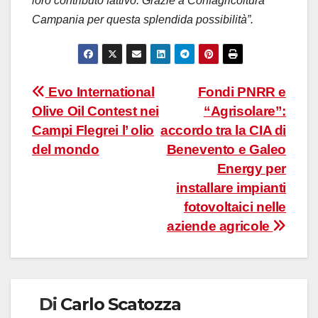
loro contributo fattivo. Grazie a Confagricoltura
Campania per questa splendida possibilità”.
Navigazione
Evo International
Fondi PNRR e
Olive Oil Contest nei
“Agrisolare”:
articoli
Campi Flegrei l’ olio
accordo tra la CIA di
del mondo
Benevento e Galeo
Energy per
installare impianti
fotovoltaici nelle
aziende agricole
Di
Carlo Scatozza