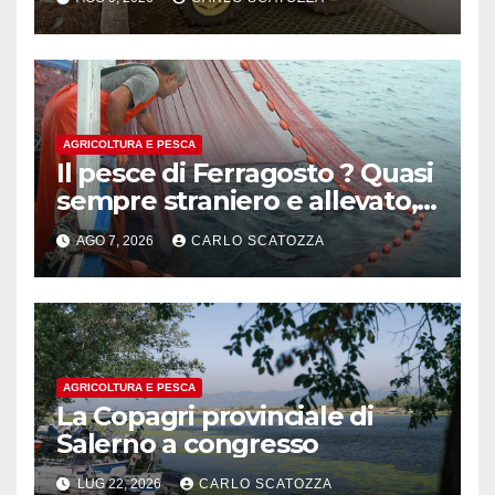
contro le ( tentate ) politiche
green della UE
AGRICOLTURA E PESCA
Il pesce di Ferragosto ? Quasi
sempre straniero e allevato,
in sofferenza
AGO 7, 2026
CARLO SCATOZZA
AGRICOLTURA E PESCA
La Copagri provinciale di
Salerno a congresso
LUG 22, 2026
CARLO SCATOZZA