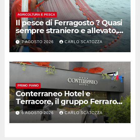
AGRICOLTURA E PESCA
Il pesce di Ferragosto ? Quasi
sempre straniero e allevato,
in sofferenza
7 AGOSTO 2026
CARLO SCATOZZA
PRIMO PIANO
Conterraneo Hotel e
Terracore, il gruppo Ferraro
amplia l’ ospitalità e il gusto
6 AGOSTO 2026
CARLO SCATOZZA
alle porte di Caserta