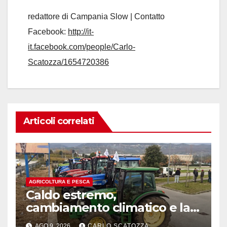
redattore di Campania Slow | Contatto
Facebook:
http://it-
it.facebook.com/people/Carlo-
Scatozza/1654720386
Articoli correlati
AGRICOLTURA E PESCA
Caldo estremo,
cambiamento climatico e la
follia del mondo agricolo
AGO 9, 2026
CARLO SCATOZZA