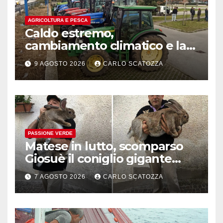
AGRICOLTURA E PESCA
Caldo estremo,
cambiamento climatico e la
follia del mondo agricolo
9 AGOSTO 2026
CARLO SCATOZZA
contro le ( tentate ) politiche
green della UE
PASSIONE VERDE
Matese in lutto, scomparso
Giosuè il coniglio gigante
pluripremiato
7 AGOSTO 2026
CARLO SCATOZZA