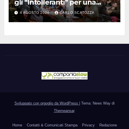
gli “Intolleranti” per una
rivoluzione sostenibile del
4 AGOSTO 2026
CARLO SCATOZZA
cibo
Sviluppato con orgoglio da WordPress
|
Tema: News Way di
Themeansar
.
Home
Contatti & Comunicati Stampa
Privacy
Redazione