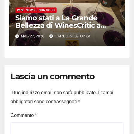
WINE NEWS E NON SOLO
Siamo stati a La Grande
Bellezza di WinesCritic a
Napoli, davvero bello e non
MAG 27, 2026
CARLO SCATOZZA
banale
Lascia un commento
Il tuo indirizzo email non sarà pubblicato.
I campi
obbligatori sono contrassegnati
*
Commento
*