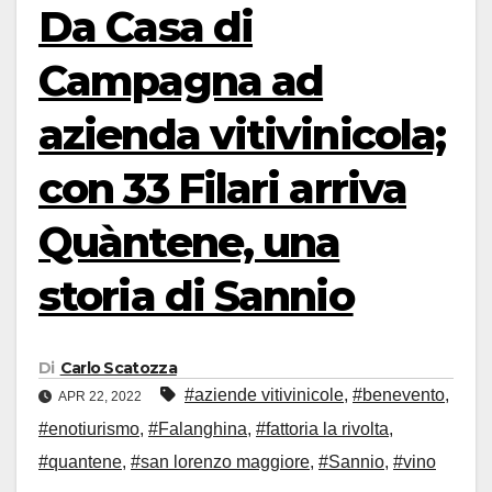
Da Casa di
Campagna ad
azienda vitivinicola;
con 33 Filari arriva
Quàntene, una
storia di Sannio
Di
Carlo Scatozza
#aziende vitivinicole
,
#benevento
,
APR 22, 2022
#enotiurismo
,
#Falanghina
,
#fattoria la rivolta
,
#quantene
,
#san lorenzo maggiore
,
#Sannio
,
#vino