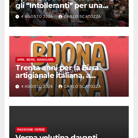
gli “Intolleranti” per una
rivoluzione sostenibile del
4 AGOSTO 2026
CARLO SCATOZZA
cibo
DIRE, BERE, MANGIARE
Trenta anni per la Birra
artigianale italiana, a
Pomigliano d’arco evento
4 AGOSTO 2026
CARLO SCATOZZA
celebrativo con birra speciale
PASSIONE VERDE
Vespa velutina davanti