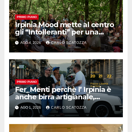
PRIMO PIANO
Irpinia Mood mette al centro
gli “Intolleranti” per una
rivoluzione sostenibile del
AGO 4, 2026
CARLO SCATOZZA
cibo
PRIMO PIANO
Fer_Menti perchè l’ Irpinia è
anche birra artigianale,
appuntamento ad Avellino
AGO 1, 2026
CARLO SCATOZZA