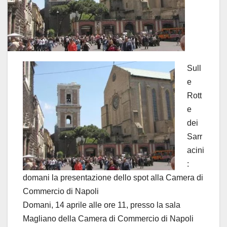
Sull
e
Rott
e
dei
Sarr
acini
:
domani la presentazione dello spot alla Camera di
Commercio di Napoli
Domani, 14 aprile alle ore 11, presso la sala
Magliano della Camera di Commercio di Napoli