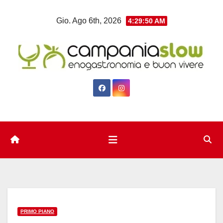
Salta
Gio. Ago 6th, 2026
4:29:51 AM
al
contenuto
PRIMO PIANO