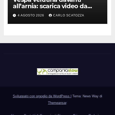
all’arnia: scarica video da
TikTok prima che il post
4 AGOSTO 2026
CARLO SCATOZZA
sparisca
Sviluppato con orgoglio da WordPress
|
Tema: News Way di
Themeansar
.