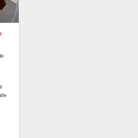
a
te
l
alle