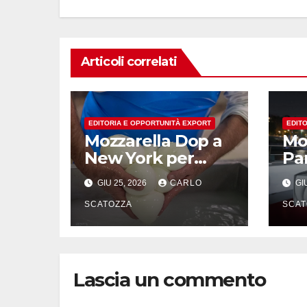
Articoli correlati
EDITORIA E OPPORTUNITÀ EXPORT
EDIT
Mozzarella Dop a
Moz
New York per
Par
mostrare come
du
GIU 25, 2026
CARLO
GIU
nasce l’oro bianco
del sud
SCATOZZA
SCAT
Lascia un commento