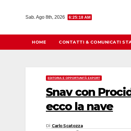
Salta
al
Sab. Ago 8th, 2026
6:25:19 AM
contenuto
HOME
CONTATTI & COMUNICATI ST
EDITORIA E OPPORTUNITÀ EXPORT
Snav con Procid
ecco la nave
Di
Carlo Scatozza