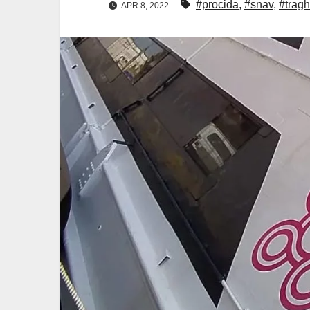
#procida
,
#snav
,
#tragh
APR 8, 2022