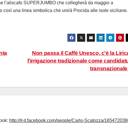
che l’aliscafo SUPERJUMBO che collegherà da maggio a
o così una linea simbolica che unirà Procida alle isole siciliane.
nta
Non passa il Caffè Unesco, c’è la Liric
l’irrigazione tradizionale come candidat
transnazional
book:
http://it-it.facebook.com/people/Carlo-Scatozza/165472038